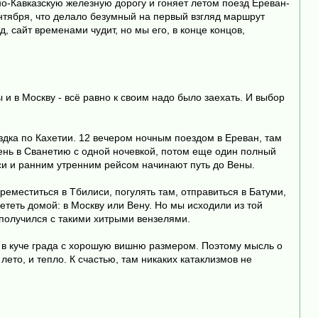
но-Кавказскую железную дорогу и гоняет летом поезд Ереван-
ентября, что делало безумный на первый взгляд маршрут
 сайт временами чудит, но мы его, в конце концов,
 и в Москву - всё равно к своим надо было заехать. И выбор
ездка по Кахетии. 12 вечером ночным поездом в Ереван, там
ень в Сванетию с одной ночевкой, потом еще один полный
иси и ранним утренним рейсом начинают путь до Вены.
ереместиться в Тбилиси, погулять там, отправиться в Батуми,
лететь домой: в Москву или Вену. Но мы исходили из той
 получился с такими хитрыми вензелями.
у в куче града с хорошую вишню размером. Поэтому мысль о
лето, и тепло. К счастью, там никаких катаклизмов не