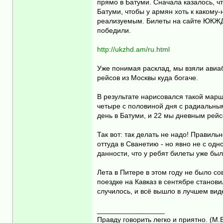
прямо в Батуми. Сначала казалось, ч
Батуми, чтобы у армян хоть к какому
реализуемым. Билеты на сайте ЮКЖД с
победили.
http://ukzhd.am/ru.html
Уже понимая расклад, мы взяли авиаби
рейсов из Москвы куда богаче.
В результате нарисовался такой марш
четыре с половиной дня с радиальны
день в Батуми, и 22 мы дневным рейс
Так вот: так делать не надо! Правиль
оттуда в Сванетию - но явно не с одн
данности, что у ребят билеты уже бы
Лета в Питере в этом году не было с
поездке на Кавказ в сентябре станови
случилось, и всё вышло в лучшем виде
_________________
Правду говорить легко и приятно. (М.