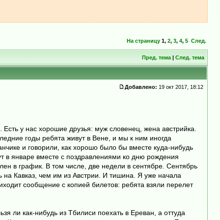
На страницу
1
,
2
,
3
,
4
,
5
След.
Пред. тема
|
След. тема
Добавлено:
19 окт 2017, 18:12
Есть у нас хорошие друзья: муж словенец, жена австрийка.
ледние годы ребята живут в Вене, и мы к ним иногда
анчике и говорили, как хорошо было бы вместе куда-нибудь
ут в январе вместе с поздравлениями ко дню рождения
влен в график. В том числе, две недели в сентябре. Сентябрь
ь на Кавказ, чем им из Австрии. И тишина. Я уже начала
иходит сообщение с копией билетов: ребята взяли перелет
ьзя ли как-нибудь из Тбилиси поехать в Ереван, а оттуда