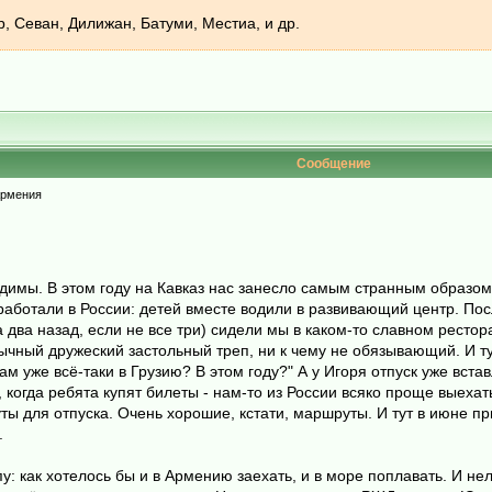
, Севан, Дилижан, Батуми, Местиа, и др.
Сообщение
Армения
имы. В этом году на Кавказ нас занесло самым странным образом. 
работали в России: детей вместе водили в развивающий центр. Пос
 два назад, если не все три) сидели мы в каком-то славном рестор
бычный дружеский застольный треп, ни к чему не обязывающий. И т
ам уже всё-таки в Грузию? В этом году?" А у Игоря отпуск уже вста
, когда ребята купят билеты - нам-то из России всяко проще выехат
 для отпуска. Очень хорошие, кстати, маршруты. И тут в июне пр
.
: как хотелось бы и в Армению заехать, и в море поплавать. И нел