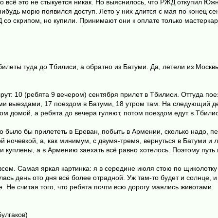
то всё это не стыкуется никак. Но выяснилось, что РЖД откупил Юж
-нибудь морю появился доступ. Лето у них длится с мая по конец с
о скрипом, но купили. Принимают они к оплате только мастеркард,
леты туда до Тбилиси, а обратно из Батуми. Да, летели из Москвы
рут: 10 (ребята 9 вечером) сентября прилет в Тбилиси. Оттуда по
ми выездами, 17 поездом в Батуми, 18 утром там. На следующий д
ом домой, а ребята до вечера гуляют, потом поездом едут в Тбил
но было бы прилететь в Ереван, побыть в Армении, сколько надо, п
ой ночевкой, а, как минимум, с двумя-тремя, вернуться в Батуми и 
ли куплены, а в Армению заехать всё равно хотелось. Поэтому путь
овсем. Самая яркая картинка: я в середине июля стою по щиколотк
лась день ото дня всё более отрадной. Уж там-то будет и солнце, и 
. Не считая того, что ребята почти всю дорогу маялись животами.
Булгаков)