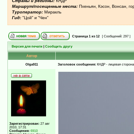
Страны и регионы:
КНДР
Маршрут/посещенные места:
Пхеньян, Кэсон, Вонсан, г
Туроператор:
Миракль
Гид:
"Цой" и "Чен"
Страница
1
из
12
[ Сообщений: 297 ]
Версия для печати
|
Сообщить другу
Автор
Olga911
Заголовок сообщения:
КНДР - лицевая сторон
Зарегистрирован:
27 авг
2010, 17:31
Сообщения:
6910