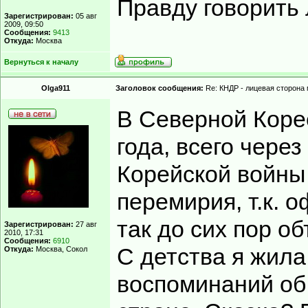
Правду говорить 
Зарегистрирован:
05 авг
2009, 09:50
Сообщения:
9413
Откуда:
Москва
Вернуться к началу
Olga911
Заголовок сообщения:
Re: КНДР - лицевая сторона
В Северной Корее
года, всего через
Корейской войны
перемирия, т.к. 
так до сих пор о
Зарегистрирован:
27 авг
2010, 17:31
Сообщения:
6910
С детства я жила
Откуда:
Москва, Сокол
воспоминаний об 