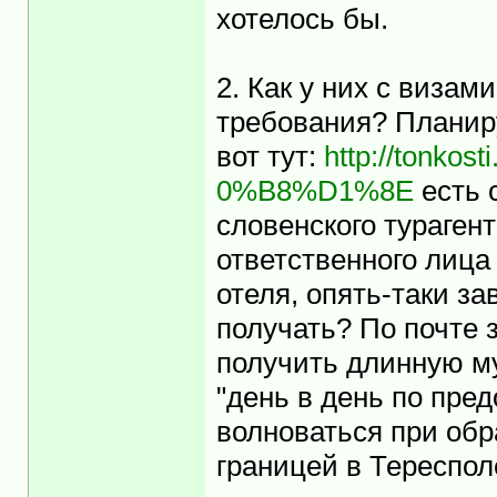
хотелось бы.
2. Как у них с визам
требования? Планиру
вот тут:
http://tonk
0%B8%D1%8E
есть 
словенского тураген
ответственного лица
отеля, опять-таки за
получать? По почте
получить длинную м
"день в день по пре
волноваться при обр
границей в Тереспол