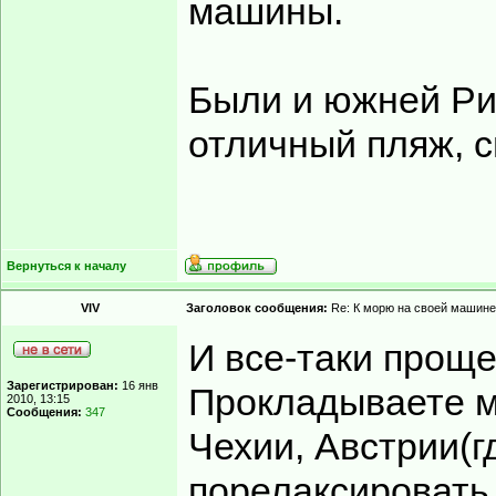
машины.
Были и южней Ри
отличный пляж, с
Вернуться к началу
VIV
Заголовок сообщения:
Re: К морю на своей машине
И все-таки проще
Зарегистрирован:
16 янв
Прокладываете м
2010, 13:15
Сообщения:
347
Чехии, Австрии(г
порелаксировать 