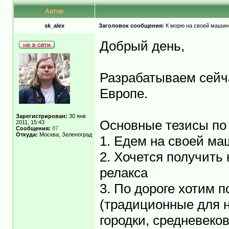
Автор
sk_alex
Заголовок сообщения:
К морю на своей машине
Добрый день,
Разрабатываем сейч
Европе.
Зарегистрирован:
30 янв
Основные тезисы по 
2011, 15:43
Сообщения:
87
Откуда:
Москва, Зеленоград
1. Едем на своей м
2. Хочется получить 
релакса
3. По дороге хотим п
(традиционные для 
городки, средневеко