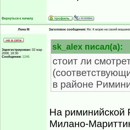
Вернуться к началу
Лена М
Заголовок сообщения:
Re: К морю на своей машине
sk_alex писал(а):
Зарегистрирован:
02 мар
2008, 18:30
Сообщения:
1246
стоит ли смотре
(соответствующи
в районе Римини.
На риминийской 
Милано-Мариттин