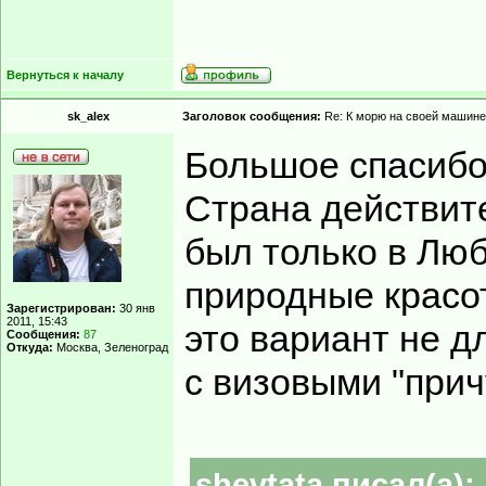
Вернуться к началу
sk_alex
Заголовок сообщения:
Re: К морю на своей машине
Большое спасибо
Страна действит
был только в Люб
природные красот
Зарегистрирован:
30 янв
2011, 15:43
это вариант не д
Сообщения:
87
Откуда:
Москва, Зеленоград
с визовыми "прич
shevtata писал(а):