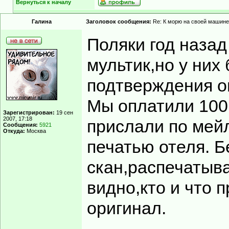
Вернуться к началу
Гaлинa
Заголовок сообщения:
Re: К морю на своей машине
Поляки год назад
мультик,но у них
подтверждения о
Мы оплатили 100,
Зарегистрирован:
19 сен
2007, 17:18
прислали по мейл
Сообщения:
5921
Откуда:
Москва
печатью отеля. Б
скан,распечатыв
видно,кто и что 
оригинал.