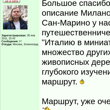
Большое спасибо
описание Милано
Сан-Марино у нас
путешественниче
Зарегистрирован:
30 янв
2011, 15:43
"Италию в миниат
Сообщения:
87
Откуда:
Москва, Зеленоград
множество других
живописных дерев
глубокого изучени
маршрут.
Маршрут, уже оч