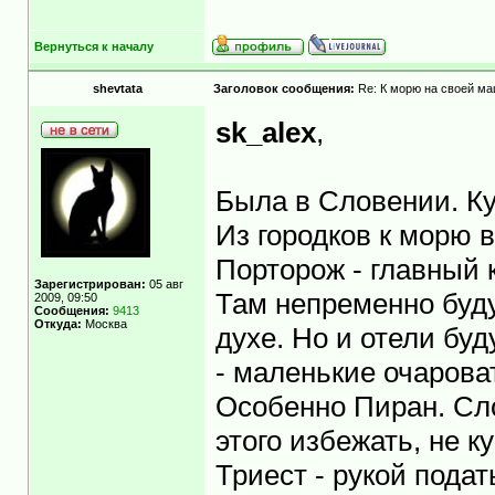
Вернуться к началу
shevtata
Заголовок сообщения:
Re: К морю на своей ма
sk_alex
,
Была в Словении. Ку
Из городков к морю 
Порторож - главный 
Зарегистрирован:
05 авг
Там непременно буду
2009, 09:50
Сообщения:
9413
Откуда:
Москва
духе. Но и отели б
- маленькие очарова
Особенно Пиран. Сло
этого избежать, не 
Триест - рукой пода