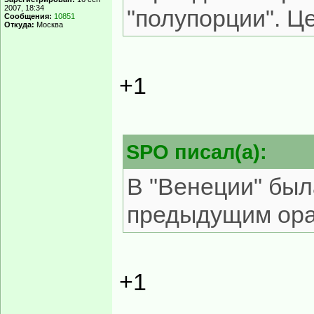
2007, 18:34
"полупорции". Ц
Сообщения:
10851
Откуда:
Москва
+1
SPO писал(а):
В "Венеции" был
предыдущим ора
+1