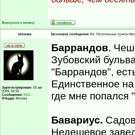
Вернуться к началу
shevtata
Заголовок сообщения:
Re: Питательные пункты Мо
Баррандов
. Чеш
Зубовский бульва
"Баррандов", ест
Единственное на
Зарегистрирован:
05 авг
2009, 09:50
где мне попался 
Сообщения:
9413
Откуда:
Москва
Бавариус.
Садов
Недешевое заве