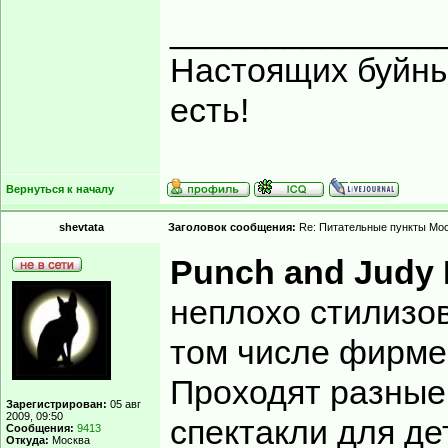
______________
Настоящих буйных
есть!
Вернуться к началу
shevtata
Заголовок сообщения:
Re: Питательные пункты Мо
Punch and Judy
неплохо стилизов
том числе фирмен
Проходят разные 
Зарегистрирован:
05 авг
2009, 09:50
спектакли для де
Сообщения:
9413
Откуда:
Москва