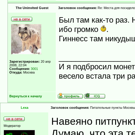
The Uninvited Guest
Заголовок сообщения:
Re: Места для посидело
Был там как-то раз.
ибо громко
.
Гиннесс там никуды
_________________
Зарегистрирован:
20 апр
И я подбросил монету
2008, 22:04
Сообщения:
3001
Откуда:
Москва
весело встала три ра
Вернуться к началу
Lexa
Заголовок сообщения:
Питательные пункты Москв
Навеяно питпунк
Модератор
Думаю, что эта т