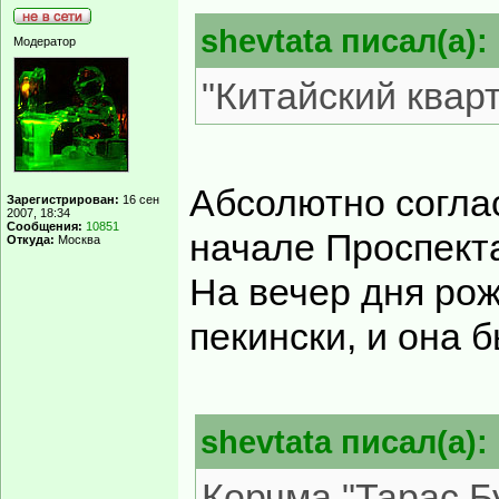
shevtata писал(а):
Модератор
"Китайский квар
Абсолютно соглас
Зарегистрирован:
16 сен
2007, 18:34
Сообщения:
10851
начале Проспект
Откуда:
Москва
На вечер дня рож
пекински, и она 
shevtata писал(а):
Корчма "Тарас Б