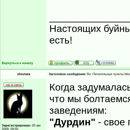
______________
Настоящих буйных
есть!
Вернуться к началу
shevtata
Заголовок сообщения:
Re: Питательные пункты Мо
Когда задумалась
что мы болтаемс
заведениям:
"Дурдин"
- свое 
Зарегистрирован:
05 авг
2009, 09:50