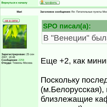
Вернуться к началу
Mari
Заголовок сообщения:
Re: Питательные пункты Мо
SPO писал(а):
В "Венеции" был
Зарегистрирован:
25 сен
2007, 18:48
Еще +2, как мин
Сообщения:
2259
Откуда:
Тюмень-Москва
Поскольку после
(м.Белорусская),
близлежащие каф