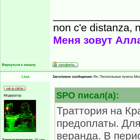
______________
non c'e distanza, n
Меня зовут Алл
Вернуться к началу
Lexa
Заголовок сообщения:
Re: Питательные пункты Мо
SPO писал(а):
Модератор
Траттория на Кр
предоплаты. Для
веранда. В пери
Зарегистрирован:
16 сен