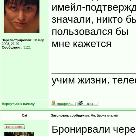
имейл-подтвержде
значали, никто б
пользовался бы
мне кажется
Зарегистрирован:
28 мар
2008, 21:40
Сообщения:
3121
______________
учим жизни. тел
Вернуться к началу
Cat
Заголовок сообщения:
Re: Бронь отелей
Бронирвали через 