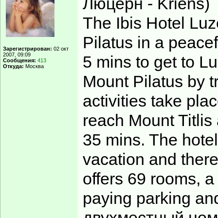
Люцерн - Kriens)
The Ibis Hotel Luze
Pilatus in a peacef
Зарегистрирован:
02 окт
2007, 09:09
5 mins to get to L
Сообщения:
413
Откуда:
Москва
Mount Pilatus by tr
activities take pl
reach Mount Titlis
35 mins. The hotel 
vacation and there
offers 69 rooms, a
paying parking a
двухместный номе