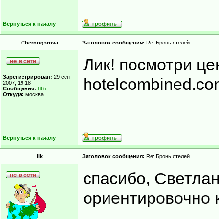
Вернуться к началу
Chernogorova
Заголовок сообщения:
Re: Бронь отелей
Лик! посмотри це
Зарегистрирован:
29 сен
hotelcombined.c
2007, 19:18
Сообщения:
865
Откуда:
москва
Вернуться к началу
lik
Заголовок сообщения:
Re: Бронь отелей
спасибо, Светлана
ориентировочно 