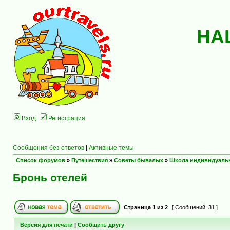
НА
Вход
Регистрация
Сообщения без ответов
|
Активные темы
Список форумов
»
Путешествия
»
Советы бывалых
»
Школа индивидуаль
Бронь отелей
Страница
1
из
2
[ Сообщений: 31 ]
Версия для печати
|
Сообщить другу