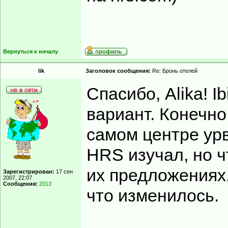
Вернуться к началу
lik
Заголовок сообщения:
Re: Бронь отелей
Спасибо, Alika! I
вариант. Конечно,
самом центре урва
HRS изучал, но ч
их предложениях,
Зарегистрирован:
17 сен
2007, 22:07
Сообщения:
2013
что изменилось.