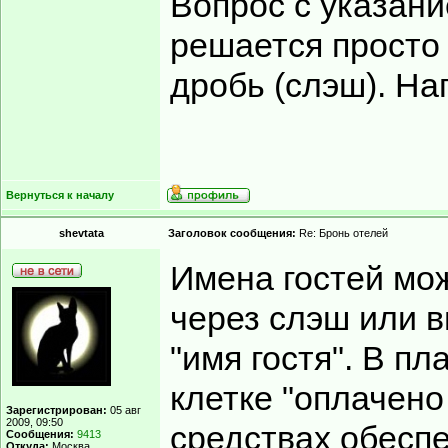
Вопрос с указан
решается просто 
дробь (слэш). Нап
Вернуться к началу
shevtata
Заголовок сообщения:
Re: Бронь отелей
Имена гостей мож
через слэш или 
"имя гостя". В пл
клетке "оплачено
Зарегистрирован:
05 авг
2009, 09:50
средствах обеспе
Сообщения:
9413
Откуда:
Москва