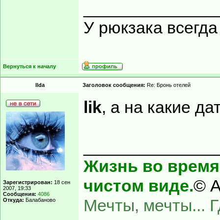
______________
У рюкзака всегд
Вернуться к началу
Ilda
Заголовок сообщения:
Re: Бронь отелей
lik
, а на какие да
______________
Жизнь во время 
чистом виде.
© А
Зарегистрирован:
18 сен
2007, 19:33
Сообщения:
4086
Мечты, мечты... 
Откуда:
Балабаново