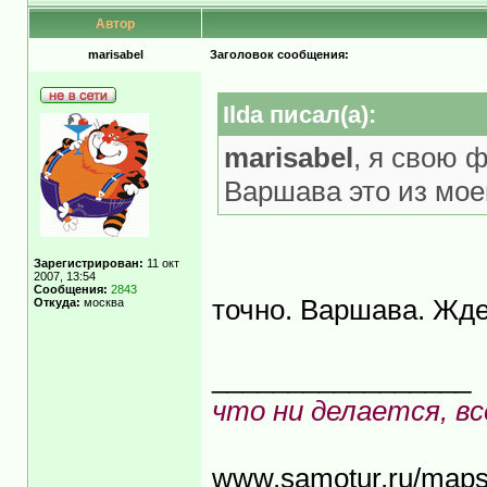
Автор
marisabel
Заголовок сообщения:
Ilda писал(а):
marisabel
, я свою 
Варшава это из моег
Зарегистрирован:
11 окт
2007, 13:54
Сообщения:
2843
точно. Варшава. Жд
Откуда:
москва
_________________
что ни делается, вс
www.samotur.ru/map