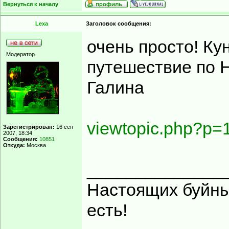
Вернуться к началу
Lexa
Заголовок сообщения:
очень просто! Ку
Модератор
путешествие по Н
Галина
viewtopic.php?p
Зарегистрирован:
16 сен
2007, 18:34
Сообщения:
10851
Откуда:
Москва
______________
Настоящих буйных
есть!