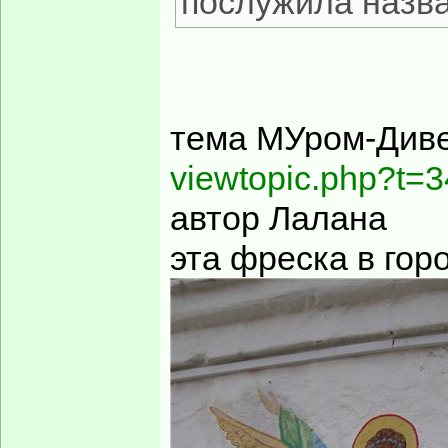
послужила назв
тема МУром-Див
viewtopic.php?t=3
автор Лалана
эта фреска в го