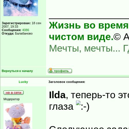
______________
Жизнь во время 
Зарегистрирован:
18 сен
2007, 19:33
Сообщения:
4086
чистом виде.
© А
Откуда:
Балабаново
Мечты, мечты... 
Вернуться к началу
Lucky
Заголовок сообщения:
Ilda
, теперь-то э
Модератор
глаза