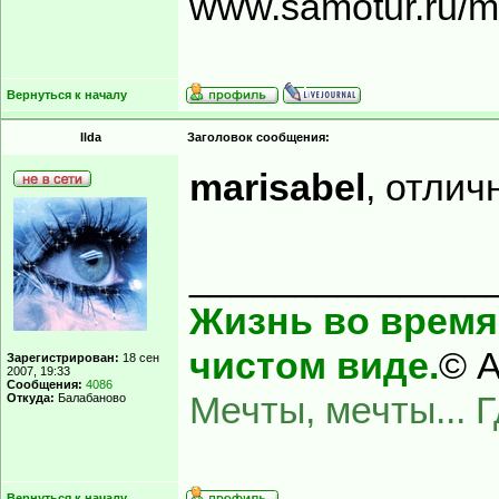
www.samotur.ru/
Вернуться к началу
Ilda
Заголовок сообщения:
marisabel
, отлич
______________
Жизнь во время 
чистом виде.
© А
Зарегистрирован:
18 сен
2007, 19:33
Сообщения:
4086
Мечты, мечты... 
Откуда:
Балабаново
Вернуться к началу