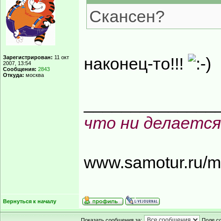
Скансен?
Зарегистрирован:
11 окт
наконец-то!!!
2007, 13:54
Сообщения:
2843
Откуда:
москва
______________
что ни делается
www.samotur.ru/
Вернуться к началу
Показать сообщения за:
Поле с