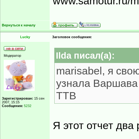
www.samotur.ru/
Вернуться к началу
Lucky
Заголовок сообщения:
Ilda писал(а):
Модератор
marisabel, я св
узнала Варшава 
ТТВ
Зарегистрирован:
15 сен
2007, 15:15
Сообщения:
5232
Я этот отчет два