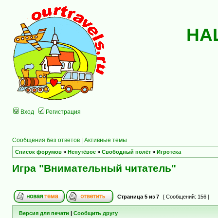
НА
Вход
Регистрация
Сообщения без ответов
|
Активные темы
Список форумов
»
Непутёвое
»
Свободный полёт
»
Игротека
Игра "Внимательный читатель"
Страница
5
из
7
[ Сообщений: 156 ]
Версия для печати
|
Сообщить другу