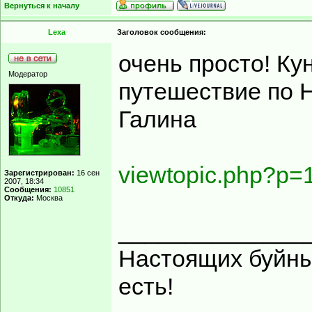
Вернуться к началу
Lexa
Заголовок сообщения:
очень просто! Ку
Модератор
путешествие по Н
Галина
viewtopic.php?p
Зарегистрирован:
16 сен
2007, 18:34
Сообщения:
10851
Откуда:
Москва
______________
Настоящих буйных
есть!