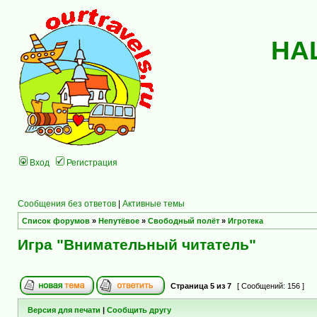
НА
Вход
Регистрация
Сообщения без ответов
|
Активные темы
Список форумов
»
Непутёвое
»
Свободный полёт
»
Игротека
Игра "Внимательный читатель"
Страница
5
из
7
[ Сообщений: 156 ]
Версия для печати
|
Сообщить другу