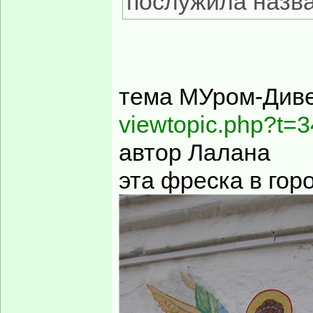
послужила назв
тема МУром-Див
viewtopic.php?t=3
автор Лалана
эта фреска в го