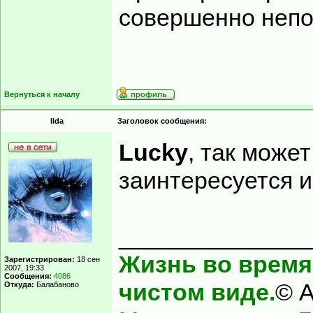
совершенно непо
Вернуться к началу
Ilda
Заголовок сообщения:
Lucky
, так может
заинтересуется 
______________
Жизнь во время 
Зарегистрирован:
18 сен
2007, 19:33
Сообщения:
4086
чистом виде.
© А
Откуда:
Балабаново