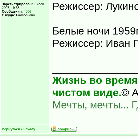
Режиссер: Лукино
Зарегистрирован:
18 сен
2007, 19:33
Сообщения:
4086
Откуда:
Балабаново
Белые ночи 1959г
Режиссер: Иван 
______________
Жизнь во время 
чистом виде.
© А
Мечты, мечты... 
Вернуться к началу