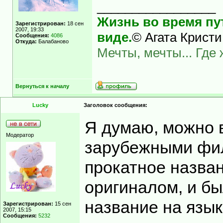
_________________
Жизнь во время пут
Зарегистрирован:
18 сен
2007, 19:33
виде.
© Агата Кристи
Сообщения:
4086
Откуда:
Балабаново
Мечты, мечты... Где
Вернуться к началу
Lucky
Заголовок сообщения:
Я думаю, можно в
Модератор
зарубежными фил
прокатное назван
оригиналом, и б
название на язык
Зарегистрирован:
15 сен
2007, 15:15
Сообщения:
5232