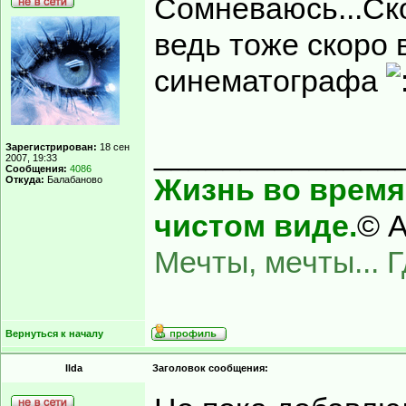
Сомневаюсь...Ско
ведь тоже скоро 
синематографа
______________
Зарегистрирован:
18 сен
2007, 19:33
Сообщения:
4086
Жизнь во время 
Откуда:
Балабаново
чистом виде.
© А
Мечты, мечты... 
Вернуться к началу
Ilda
Заголовок сообщения: