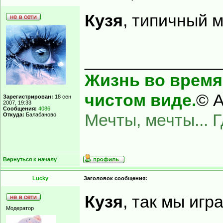
Кузя
, типичный 
______________
Жизнь во время 
чистом виде.
© А
Зарегистрирован:
18 сен
2007, 19:33
Сообщения:
4086
Мечты, мечты... 
Откуда:
Балабаново
Вернуться к началу
Lucky
Заголовок сообщения:
Кузя
, так мы игр
Модератор