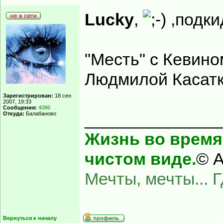
Lucky
,
,подки
"Месть" с Кевино
Людмилой Касатк
Зарегистрирован:
18 сен
2007, 19:33
Сообщения:
4086
______________
Откуда:
Балабаново
Жизнь во время 
чистом виде.
© А
Мечты, мечты... 
Вернуться к началу