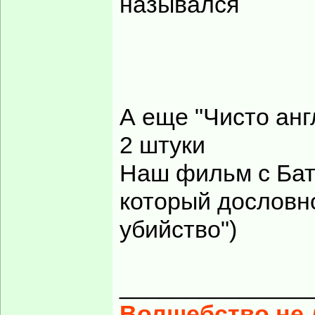
назывался
А еще "Чисто анг
2 штуки
Наш фильм с Бат
который дословн
убийство")
______________
Волшебство не д