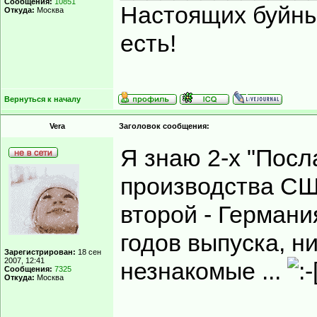
Сообщения:
10851
Настоящих буйных
Откуда:
Москва
есть!
Вернуться к началу
Vera
Заголовок сообщения:
Я знаю 2-х "Посл
производства СШ
второй - Германи
годов выпуска, н
Зарегистрирован:
18 сен
2007, 12:41
незнакомые ...
Сообщения:
7325
Откуда:
Москва