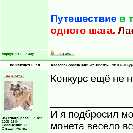
______________
Путешествие
в 
одного шага.
Ла
Вернуться к началу
The Uninvited Guest
Заголовок сообщения:
Re: Поразмышляем о конкур
Конкурс ещё не 
______________
И я подбросил мон
Зарегистрирован:
20 апр
2008, 22:04
монета весело вс
Сообщения:
3001
Откуда:
Москва