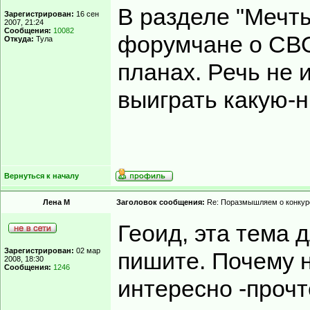
В разделе "Мечты
Зарегистрирован:
16 сен
2007, 21:24
Сообщения:
10082
форумчане о СВО
Откуда:
Тула
планах. Речь не 
выиграть какую-н
Вернуться к началу
Лена М
Заголовок сообщения:
Re: Поразмышляем о конкур
Геоид, эта тема д
Зарегистрирован:
02 мар
пишите. Почему н
2008, 18:30
Сообщения:
1246
интересно -прочт