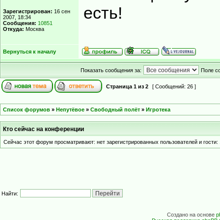
есть!
Зарегистрирован:
16 сен
2007, 18:34
Сообщения:
10851
Откуда:
Москва
Вернуться к началу
Показать сообщения за:
Поле с
Страница
1
из
2
[ Сообщений: 26 ]
Список форумов
»
Непутёвое
»
Свободный полёт
»
Игротека
Кто сейчас на конференции
Сейчас этот форум просматривают: нет зарегистрированных пользователей и гости: 
Найти:
Создано на основе
p