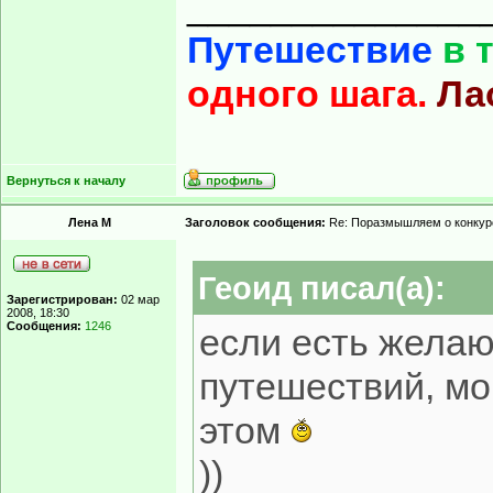
______________
Путешествие
в 
одного шага.
Ла
Вернуться к началу
Лена М
Заголовок сообщения:
Re: Поразмышляем о конкур
Геоид писал(а):
Зарегистрирован:
02 мар
2008, 18:30
Сообщения:
1246
если есть жела
путешествий, мо
этом
))