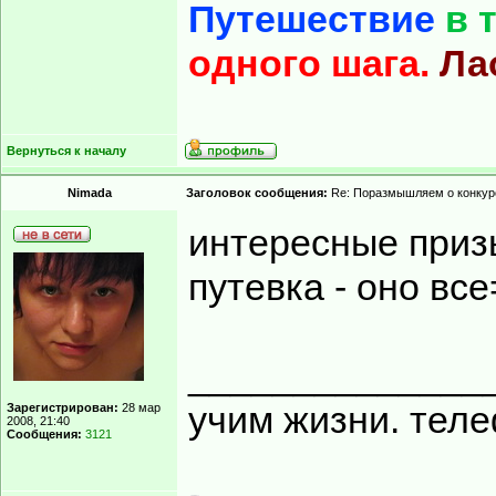
Путешествие
в 
одного шага.
Ла
Вернуться к началу
Nimada
Заголовок сообщения:
Re: Поразмышляем о конкур
интересные приз
путевка - оно вс
______________
учим жизни. тел
Зарегистрирован:
28 мар
2008, 21:40
Сообщения:
3121