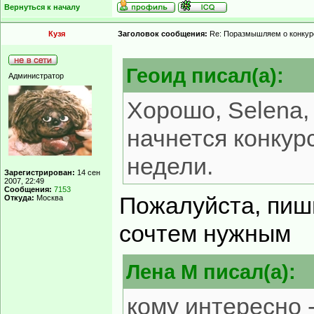
Вернуться к началу
Кузя
Заголовок сообщения:
Re: Поразмышляем о конкур
Геоид писал(а):
Администратор
Хорошо, Selena,
начнется конкур
недели.
Зарегистрирован:
14 сен
2007, 22:49
Сообщения:
7153
Пожалуйста, пиши
Откуда:
Москва
сочтем нужным
Лена М писал(а):
кому интересно -