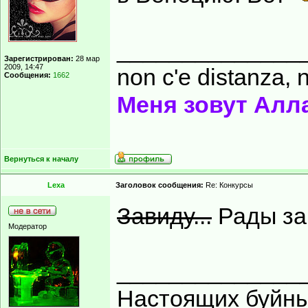
______________
Зарегистрирован:
28 мар
2009, 14:47
non c'e distanza, n
Сообщения:
1662
Меня зовут Алл
Вернуться к началу
Lexa
Заголовок сообщения:
Re: Конкурсы
Завиду...
Рады за 
Модератор
______________
Настоящих буйных