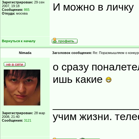
Зарегистрирован:
29 сен
И можно в личку
2007, 19:18
Сообщения:
865
Откуда:
москва
Вернуться к началу
Nimada
Заголовок сообщения:
Re: Поразмышляем о конкур
о сразу поналетел
ишь какие
______________
учим жизни. тел
Зарегистрирован:
28 мар
2008, 21:40
Сообщения:
3121