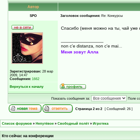
Автор
SPO
Заголовок сообщения:
Re: Конкурсы
Спасибо (меня можно на ты, чай уже
_________________
non c'e distanza, non c'e mai...
Меня зовут Алла
Зарегистрирован:
28 мар
2009, 14:47
Сообщения:
1662
Вернуться к началу
Показать сообщения за:
Поле с
Страница
2
из
2
[ Сообщений: 26 ]
Список форумов
»
Непутёвое
»
Свободный полёт
»
Игротека
Кто сейчас на конференции