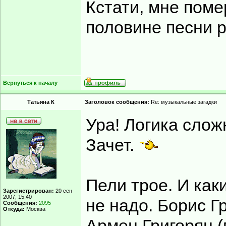
Кстати, мне поме
половине песни р
Вернуться к началу
Татьяна К
Заголовок сообщения:
Re: музыкальные загадки
Ура! Логика слож
Зачет.
Пели трое. И как
Зарегистрирован:
20 сен
2007, 15:40
не надо. Борис Г
Сообщения:
2095
Откуда:
Москва
Армен Григорян (