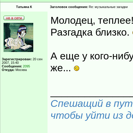
Татьяна К
Заголовок сообщения:
Re: музыкальные загадки
Молодец, теплее
Разгадка близко.
А еще у кого-ниб
Зарегистрирован:
20 сен
2007, 15:40
же...
Сообщения:
2095
Откуда:
Москва
______________
Спешащий в путь
чтобы уйти из до