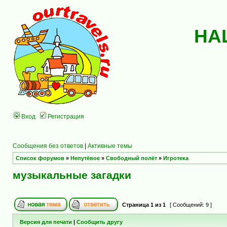
НА
Вход
Регистрация
Сообщения без ответов
|
Активные темы
Список форумов
»
Непутёвое
»
Свободный полёт
»
Игротека
музыкальные загадки
Страница
1
из
1
[ Сообщений: 9 ]
Версия для печати
|
Сообщить другу