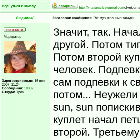
Вернуться к началу
http://k-tatiana.livejournal.com/
.livejourn
ЛюдмилаЛ
Заголовок сообщения:
Re: музыкальные загадки
Значит, так. Нач
Модератор
другой. Потом ти
Потом второй куп
человек. Подпевк
сам подпевки к св
Зарегистрирован:
16 сен
2007, 21:24
Сообщения:
10082
потом... Неужели
Откуда:
Тула
sun, sun пописки
куплет начал пет
второй. Третьему