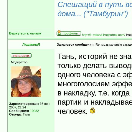
Спешащий в путь вс
дома... ("Тамбурин")
Вернуться к началу
http://k-tatiana.livejournal.com/
.liv
ЛюдмилаЛ
Заголовок сообщения:
Re: музыкальные загад
Тань, историй не зна
Модератор
только делать вывод
одного человека с э
многоголосием эффек
в накладку, т.е. ког
партии и накладывает
Зарегистрирован:
16 сен
2007, 21:24
человек.
Сообщения:
10082
Откуда:
Тула