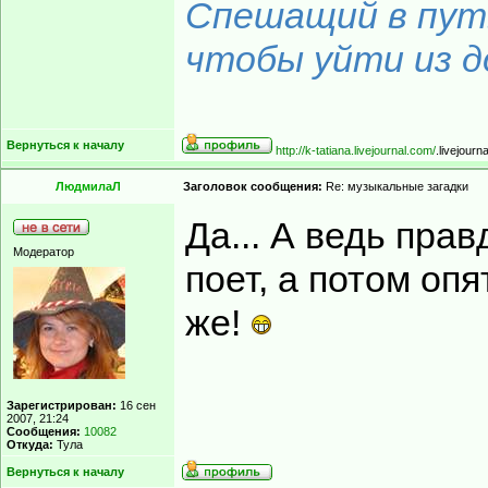
Спешащий в путь
чтобы уйти из до
Вернуться к началу
http://k-tatiana.livejournal.com/
.livejourn
ЛюдмилаЛ
Заголовок сообщения:
Re: музыкальные загадки
Да... А ведь прав
Модератор
поет, а потом опя
же!
Зарегистрирован:
16 сен
2007, 21:24
Сообщения:
10082
Откуда:
Тула
Вернуться к началу