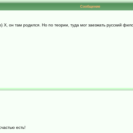
Сообщение
o) X, он там родился. Но по теории, туда мог заезжать русский фи
счастью есть!