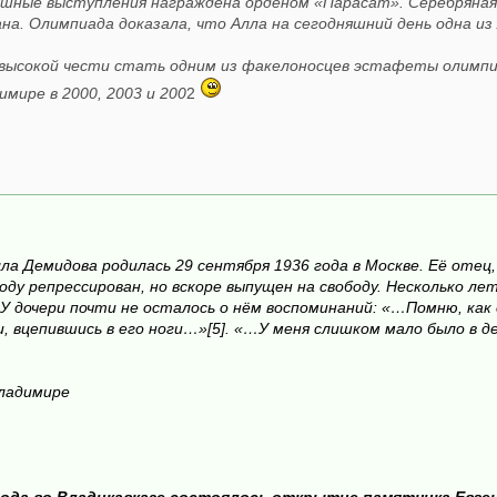
ешные выступления награждена орденом «Парасат». Серебряная 
ана. Олимпиада доказала, что Алла на сегодняшний день одна 
 высокой чести стать одним из факелоносцев эстафеты олимпий
имире в 2000, 2003 и 200
2
ла Демидова родилась 29 сентября 1936 года в Москве. Её отец
оду репрессирован, но вскоре выпущен на свободу. Несколько ле
 У дочери почти не осталось о нём воспоминаний: «…Помню, как 
ди, вцепившись в его ноги…»[5]. «…У меня слишком мало было в 
Владимире