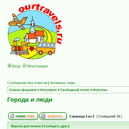
Вход
Регистрация
Сообщения без ответов
|
Активные темы
Список форумов
»
Непутёвое
»
Свободный полёт
»
Игротека
Города и люди
Страница
3
из
3
[ Сообщений: 56 ]
Версия для печати
|
Сообщить другу