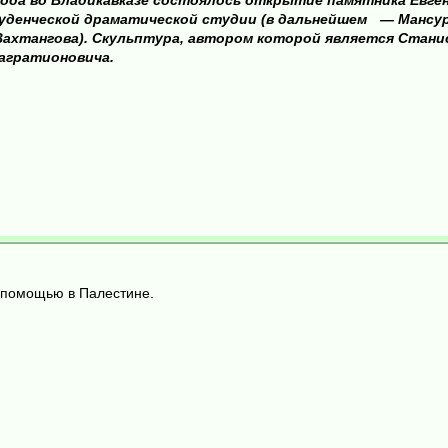
орода во Владикавказе состоялось открытие памятника Ев
уденческой драматической студии (в дальнейшем — Мансуро
 Вахтангова). Скульптура, автором которой является Станис
агратионовича.
 помощью в Палестине.