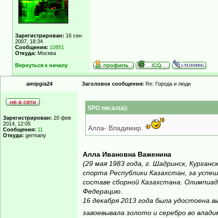
Зарегистрирован:
16 сен
2007, 18:34
Сообщения:
10851
Откуда:
Москва
Вернуться к началу
amipgia24
Заголовок сообщения:
Re: Города и люди
SPO писал(а):
Зарегистрирован:
20 фев
2014, 12:05
Алла- Владимир.
Сообщения:
11
Откуда:
germany
Алла Ивановна Важенина
(29 мая 1983 года, г. Шадринск, Кург
спорта Республики Казахстан, за успе
составе сборной Казахстана. Олимпиад
Федерацию.
16 декабря 2013 года была удостоена 
завоевывала золото и серебро во владим