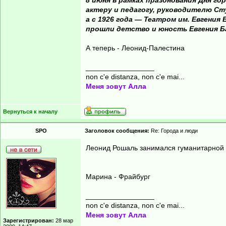
8 июня в рамках празднования Дня г
актеру и педагогу, руководителю Ст
а с 1926 года — Театром им. Евгения
прошли детство и юность Евгения Б
А теперь - Леонид-Палестина
_________________
non c'e distanza, non c'e mai...
Меня зовут Алла
Вернуться к началу
SPO
Заголовок сообщения:
Re: Города и люди
Леонид Рошаль занимался гуманитарной
Марина - Фрайбург
_________________
non c'e distanza, non c'e mai...
Меня зовут Алла
Зарегистрирован:
28 мар