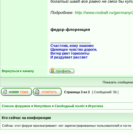
богатый шваб все равно не смог бы купи
Подробнее:
http://www.rosbalt.ru/germany
федор-флоренция
_________________
Счастлив, кому знакомо
Щемящее чувство дороги.
Ветер рвет горизонты
И раздувает рассвет
Вернуться к началу
Показать сообщения
Страница
3
из
3
[ Сообщений: 56 ]
Список форумов
»
Непутёвое
»
Свободный полёт
»
Игротека
Кто сейчас на конференции
Сейчас этот форум просматривают: нет зарегистрированных пользователей и гости: 