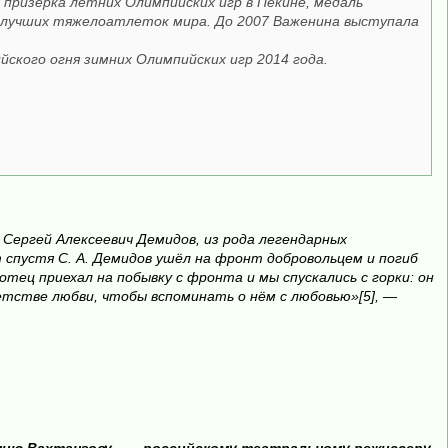
призерка летних Олимпийских игр в Пекине, медаль
из лучших тяжелоатлеток мира. До 2007 Важенина выступала
ского огня зимних Олимпийских игр 2014 года.
, Сергей Алексеевич Демидов, из рода легендарных
т спустя С. А. Демидов ушёл на фронт добровольцем и погиб
отец приехал на побывку с фронта и мы спускались с горки: он
детстве любви, чтобы вспоминать о нём с любовью»[5], —