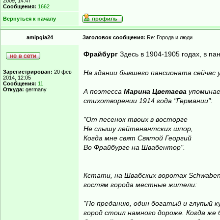
2009, 14:47
Сообщения:
1662
Вернуться к началу
amipgia24
Заголовок сообщения:
Re: Города и люди
Фрайбург
Здесь в 1904-1905 годах, в па
Зарегистрирован:
20 фев
На здании бывшего пансионата сейчас у
2014, 12:05
Сообщения:
11
Откуда:
germany
А поэтесса
Марина Цветаева
упомина
стихотворении 1914 года "Германии":
"От песенок твоих в восторге
Не слышу лейтенантских шпор,
Когда мне свят Святой Георгий
Во Фрайбурге на Швабентор".
Кстати, на Швабских воротах Schwabent
гостям города местные жители:
"По преданию, один богатый и глупый к
город стоил намного дороже. Когда же 