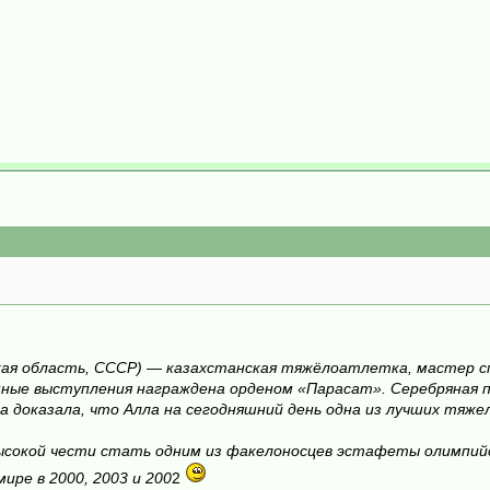
анская область, СССР) — казахстанская тяжёлоатлетка, мастер 
шные выступления награждена орденом «Парасат». Серебряная пр
а доказала, что Алла на сегодняшний день одна из лучших тяж
высокой чести стать одним из факелоносцев эстафеты олимпийск
ире в 2000, 2003 и 200
2