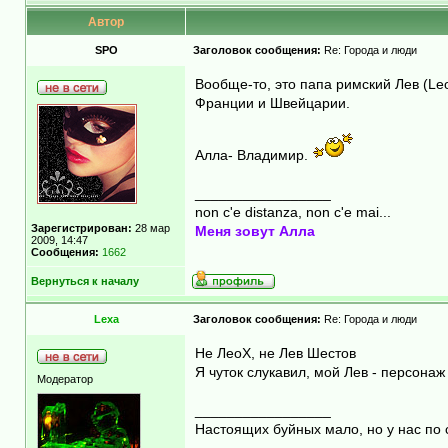
Автор
SPO
Заголовок сообщения:
Re: Города и люди
Вообще-то, это папа римский Лев (Le
Франции и Швейцарии.
Алла- Владимир.
_________________
non c'e distanza, non c'e mai...
Зарегистрирован:
28 мар
Меня зовут Алла
2009, 14:47
Сообщения:
1662
Вернуться к началу
Lexa
Заголовок сообщения:
Re: Города и люди
Не ЛеоХ, не Лев Шестов
Я чуток слукавил, мой Лев - персонаж
Модератор
_________________
Настоящих буйных мало, но у нас по 