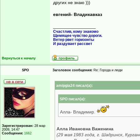
других не знаю )))
евгений- Владикавказ
_________________
Счастлив, кому знакомо
Щемящее чувство дороги.
Ветер рвет горизонты
И раздувает рассвет
Вернуться к началу
SPO
Заголовок сообщения:
Re: Города и люди
amipgia24 писал(а):
SPO писал(а):
Алла- Владимир.
Зарегистрирован:
28 мар
Алла Ивановна Важенина
2009, 14:47
Сообщения:
1662
(29 мая 1983 года, г. Шадринск, Кур