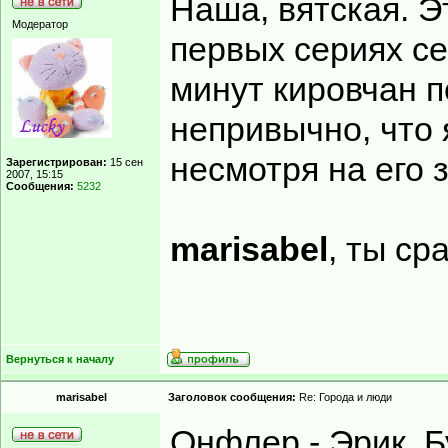
Наша, вятская. Эт
Модератор
первых сериях с
минут кировчан п
непривычно, что 
несмотря на его 
Зарегистрирован:
15 сен
2007, 15:15
Сообщения:
5232
marisabel
, ты ср
Вернуться к началу
marisabel
Заголовок сообщения:
Re: Города и люди
Онфлер - Эрик, 