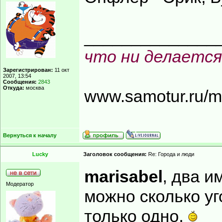
______________
что ни делается
Зарегистрирован:
11 окт
2007, 13:54
Сообщения:
2843
Откуда:
москва
www.samotur.ru/
Вернуться к началу
Lucky
Заголовок сообщения:
Re: Города и люди
marisabel
, два и
Модератор
можно сколько уг
только одно.