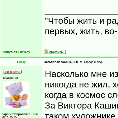
______________
"Чтобы жить и ра
первых, жить, во
Вернуться к началу
Lucky
Заголовок сообщения:
Re: Города и люди
Насколько мне и
Модератор
никогда не жил, 
когда в космос сл
За Виктора Каши
таком художнике,
Зарегистрирован:
15 сен
2007, 15:15