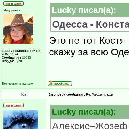
Lucky писал(а):
Модератор
Одесса - Конст
Это не тот Костя-
скажу за всю Оде
Зарегистрирован:
16 сен
2007, 21:24
Сообщения:
10082
Откуда:
Тула
Вернуться к началу
Ilda
Заголовок сообщения:
Re: Города и люди
Lucky писал(а):
Алексис–Жозеф 