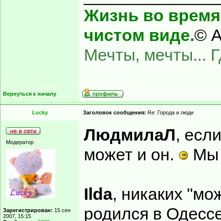
Жизнь во время 
чистом виде.
© А
Мечты, мечты... 
Вернуться к началу
Lucky
Заголовок сообщения:
Re: Города и люди
ЛюдмилаЛ
, есл
Модератор
может и он.
Мы 
Ilda
, никаких "мо
родился в Одессе
Зарегистрирован:
15 сен
2007, 15:15