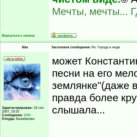
Мечты, мечты... 
Вернуться к началу
Ilda
Заголовок сообщения:
Re: Города и люди
может Константин
песни на его мел
землянке"(даже в
правда более кру
слышала...
Зарегистрирован:
18 сен
2007, 19:33
Сообщения:
4086
Откуда:
Балабаново
______________