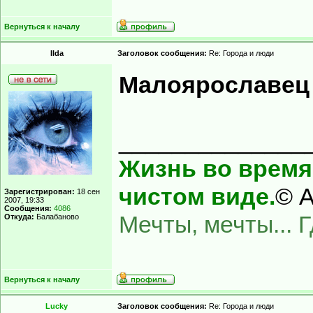
Вернуться к началу
Ilda
Заголовок сообщения:
Re: Города и люди
Малоярославец 
______________
Жизнь во время 
чистом виде.
© А
Зарегистрирован:
18 сен
2007, 19:33
Сообщения:
4086
Мечты, мечты... 
Откуда:
Балабаново
Вернуться к началу
Lucky
Заголовок сообщения:
Re: Города и люди