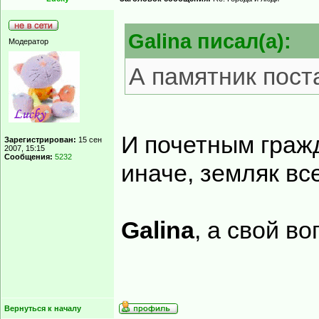
Galina писал(а):
Модератор
А памятник пост
И почетным гражд
Зарегистрирован:
15 сен
2007, 15:15
Сообщения:
5232
иначе, земляк вс
Galina
, а свой в
Вернуться к началу