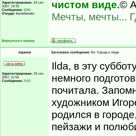
чистом виде.
© А
Зарегистрирован:
18 сен
2007, 19:33
Сообщения:
4086
Мечты, мечты... 
Откуда:
Балабаново
Вернуться к началу
olgastar
Заголовок сообщения:
Re: Города и люди
Ilda, в эту суббот
Зарегистрирован:
18 сен
немного подготов
2007, 11:54
Сообщения:
2955
почитала. Запомн
художником Игор
родился в городе
пейзажи и полюби