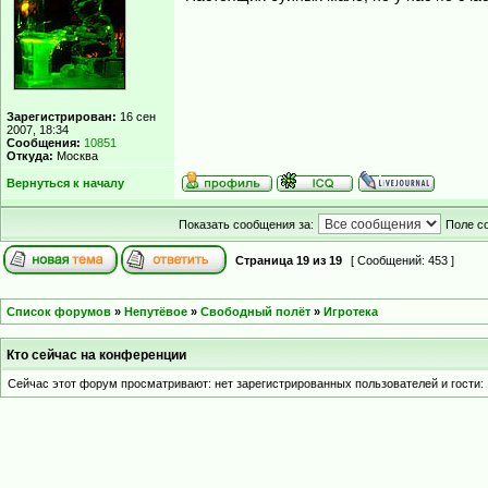
Зарегистрирован:
16 сен
2007, 18:34
Сообщения:
10851
Откуда:
Москва
Вернуться к началу
Показать сообщения за:
Поле с
Страница
19
из
19
[ Сообщений: 453 ]
Список форумов
»
Непутёвое
»
Свободный полёт
»
Игротека
Кто сейчас на конференции
Сейчас этот форум просматривают: нет зарегистрированных пользователей и гости: 