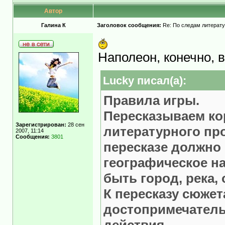
Автор
Галина К
Заголовок сообщения:
Re: По следам литерату
Наполеон, конечно, 
Lucky писал(а):
Правила игры.
Пересказываем ко
Зарегистрирован:
28 сен
литературного пр
2007, 11:14
Сообщения:
3801
пересказе должно 
географическое на
быть город, река, о
К пересказу сюжет
достопримечательн