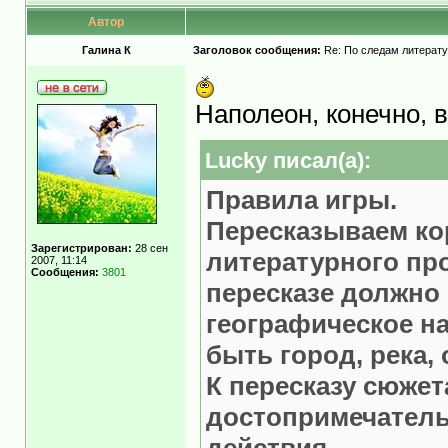
Автор
Галина К
Заголовок сообщения:
Re: По следам литерату
Наполеон, конечно, 
Lucky писал(а):
Правила игры.
Пересказываем ко
Зарегистрирован:
28 сен
литературного пр
2007, 11:14
Сообщения:
3801
пересказе должно 
географическое на
быть город, река, о
К пересказу сюжет
достопримечательн