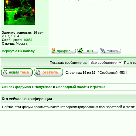
Зарегистрирован:
16 сен
2007, 18:34
Сообщения:
10851
Откуда:
Москва
Вернуться к началу
Показать сообщения за:
Поле с
Страница
19
из
19
[ Сообщений: 453 ]
Список форумов
»
Непутёвое
»
Свободный полёт
»
Игротека
Кто сейчас на конференции
Сейчас этот форум просматривают: нет зарегистрированных пользователей и гости: 