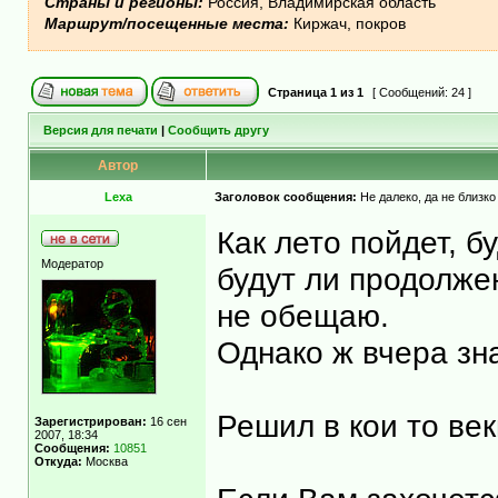
Страны и регионы:
Россия, Владимирская область
Маршрут/посещенные места:
Киржач, покров
Страница
1
из
1
[ Сообщений: 24 ]
Версия для печати
|
Сообщить другу
Автор
Lexa
Заголовок сообщения:
Не далеко, да не близко
Как лето пойдет, б
Модератор
будут ли продолже
не обещаю.
Однако ж вчера зн
Решил в кои то век
Зарегистрирован:
16 сен
2007, 18:34
Сообщения:
10851
Откуда:
Москва