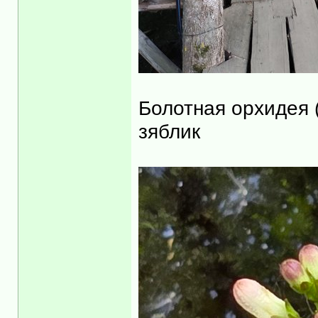
Болотная орхидея 
зяблик