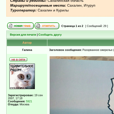
Страны и регионы:
Сахалинская область
Маршрут/посещенные места:
Сахалин, Итуруп
Туроператор:
Сахалин и Курилы
Страница
1
из
2
[ Сообщений: 29 ]
Версия для печати
|
Сообщить другу
Автор
Гaлинa
Заголовок сообщения:
Разорванное ожерелье (
Зарегистрирован:
19 сен
2007, 17:18
Сообщения:
5921
Откуда:
Москва