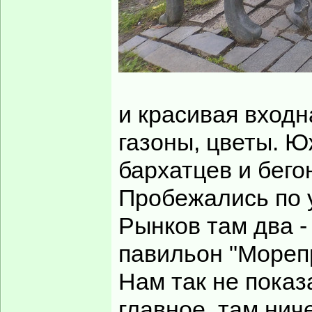
и красивая входн
газоны, цветы. Ю
бархатцев и бего
Пробежались по у
Рынков там два -
павильон "Морепр
Нам так не показ
главное, там нич