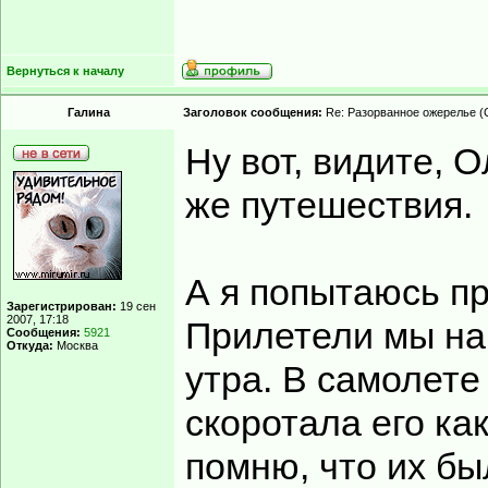
Вернуться к началу
Гaлинa
Заголовок сообщения:
Re: Разорванное ожерелье (
Ну вот, видите, 
же путешествия.
А я попытаюсь п
Зарегистрирован:
19 сен
2007, 17:18
Прилетели мы на 
Сообщения:
5921
Откуда:
Москва
утра. В самолете
скоротала его ка
помню, что их бы