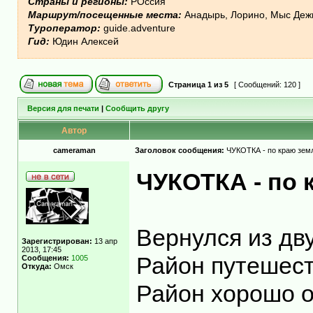
Страны и регионы:
РОссия
Маршрут/посещенные места:
Анадырь, Лорино, Мыс Дежн
Туроператор:
guide.adventure
Гид:
Юдин Алексей
Страница
1
из
5
[ Сообщений: 120 ]
Версия для печати
|
Сообщить другу
Автор
cameraman
Заголовок сообщения:
ЧУКОТКА - по краю земл
ЧУКОТКА - по 
Вернулся из дв
Зарегистрирован:
13 апр
2013, 17:45
Район путешест
Сообщения:
1005
Откуда:
Омск
Район хорошо о