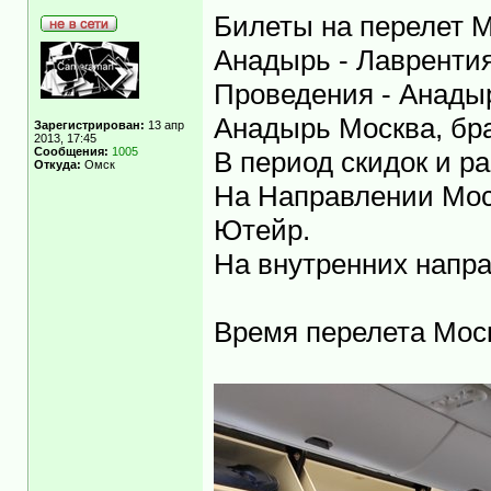
Билеты на перелет М
Анадырь - Лаврентия
Проведения - Анады
Анадырь Москва, бра
Зарегистрирован:
13 апр
2013, 17:45
Сообщения:
1005
В период скидок и р
Откуда:
Омск
На Направлении Мос
Ютейр.
На внутренних напра
Время перелета Моск