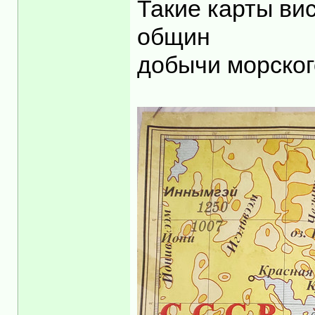
Такие карты ви
общин
добычи морског