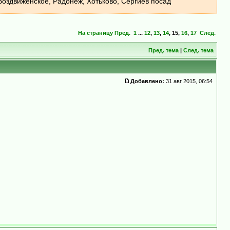
Воздвиженское, Радонеж, Хотьково, Сергиев посад
На страницу
Пред.
1
...
12
,
13
,
14
,
15
,
16
,
17
След.
Пред. тема
|
След. тема
Добавлено:
31 авг 2015, 06:54