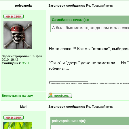
polevapola
Заголовок сообщения:
Re: Троицкий путь
Самойловы писал(а):
А был, был момент, когда нам стало сов
Не то слово!!!! Как мы "втопили", выбираяс
Зарегистрирован:
05 фев
2010, 19:42
"Окно" и "дверь" даже не заметили.... Но
Сообщения:
3561
гоблины....
_________________
В одно окно смотрели двое... один увидел дождь и грязь, другой листвы зеленой в
Вернуться к началу
Mari
Заголовок сообщения:
Re: Троицкий путь
polevapola писал(а):