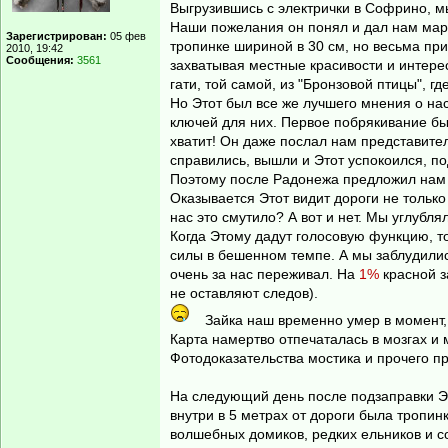
Выгрузившись с электрички в Софрино, мы
Наши пожелания он понял и дал нам маршр
Зарегистрирован:
05 фев
тропинке шириной в 30 см, но весьма при
2010, 19:42
Сообщения:
3561
захватывая местные красивости и интере
гати, той самой, из "Бронзовой птицы", г
Но Этот был все же лучшего мнения о на
ключей для них. Первое побрякивание был
хватит! Он даже послал нам представител
справились, вышли и Этот успокоился, по
Поэтому после Радонежа предложил нам л
Оказывается Этот видит дороги не только 
нас это смутило? А вот и нет. Мы углубл
Когда Этому дадут голосовую функцию, то
силы в бешенном темпе. А мы заблудились
очень за нас переживал. На
1%
красной з
не оставляют следов).
Зайка наш временно умер в момент, 
Карта намертво отпечаталась в мозгах и 
Фотодоказательства мостика и прочего п
На следующий день после подзаправки Это
внутри в 5 метрах от дороги была тропин
волшебных домиков, редких ельников и со