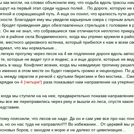
 как могли, на словах объяснили ему, что ходьба вдоль трассы нам
ут на первый этап среди чудных полей... По дороге, которую не ви
ятной и сокращающей путь. А еще он понял, что краткость пути для 
сности. Благодаря ему мы увидели карьерные озера с горным альп
де бродят привидения двух обезглавленных стрельцов с головами в р
с. Он же не знал, что собравшиеся там отличаются неплотно прикр
о в районе села Воздвиженского, когда мы упрямо кружили в районе
я, местного церковного котенка, который прибился к нам и всем св
думал, что мы нормальные...
егкую прогулку через лесок на 4 км подлиннее дороги вдоль автос
те, которые не видит гугл и яндекс, а и еще дороги, которые не ви
ялись в чащу. Конфликт возник, когда мы невидимую тропинку решил
 именно в этом месте он будет говорить громко и нецензурно. По 
 между оврагом и речкой с крутыми берегами и без мостика... Сме
арядки он
4 (четыре!)
раза показывал нам направление на утерянну
когда мы ступили на на нее, предварительно показав направление.
мы все же переправились через реку и вышли из леса, спустя какое-
редставим.
му пояснили, что лесов не надо. Да он и сам уже все про нас пон
ка, но он нас туда не направлял!!!! Во избежании... От церквей м
сновых боров, с заходом к морю и не далеко от цивилизации...