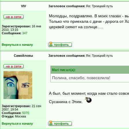
VIV
Заголовок сообщения:
Re: Троицкий путь
Молодцы, поздравляю. В моих глазах - вы
Только что приехала с дачи - дорога от Х
Зарегистрирован:
16 янв
церквей сияют на солнце.....
2010, 13:15
Сообщения:
347
Вернуться к началу
Самойловы
Заголовок сообщения:
Re: Троицкий путь
Mari писал(а):
Полина, спасибо, повеселила!
А был, был момент, когда нам стало совс
Сусанина с Этим.
Зарегистрирован:
21 сен
2007, 19:54
Сообщения:
5070
Откуда:
Москва
Вернуться к началу