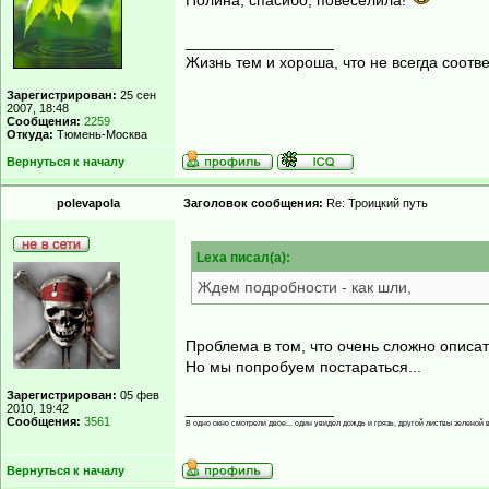
Полина, спасибо, повеселила!
_________________
Жизнь тем и хороша, что не всегда соот
Зарегистрирован:
25 сен
2007, 18:48
Сообщения:
2259
Откуда:
Тюмень-Москва
Вернуться к началу
polevapola
Заголовок сообщения:
Re: Троицкий путь
Lexa писал(а):
Ждем подробности - как шли,
Проблема в том, что очень сложно описать
Но мы попробуем постараться...
Зарегистрирован:
05 фев
_________________
2010, 19:42
Сообщения:
3561
В одно окно смотрели двое... один увидел дождь и грязь, другой листвы зеленой в
Вернуться к началу