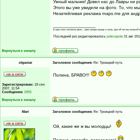
Умный мальчик! Довел нас до Лавры ни ра
Этого вы уже увидели на фото. То, что мы
Незатейливая реклама maps.me для анд
_________________
В одно окно смотрели двое... один увидел дождь и грязь, другой листвы зеленой в
Последний раз редактировалось
polevapola
31 авг 201
Вернуться к началу
olgastar
Заголовок сообщения:
Re: Троицкий путь
Полина, БРАВО!!!
Зарегистрирован:
18 сен
2007, 11:54
Сообщения:
2955
Вернуться к началу
Mari
Заголовок сообщения:
Re: Троицкий путь
Ой, какие же ж вы молодцы!