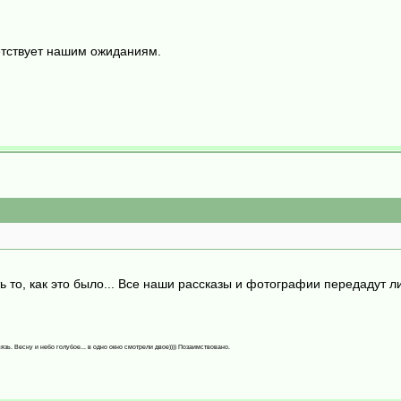
ветствует нашим ожиданиям.
 то, как это было... Все наши рассказы и фотографии передадут ли
язь. Весну и небо голубое... в одно окно смотрели двое)))) Позаимствовано.