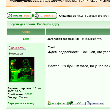
Маршрут/посещенные места:
Москва, Тайнинское, Мытищ
Страница
15
из
17
[ Сообщений: 402 ]
Версия для печати
|
Сообщить другу
Автор
Lexa
Заголовок сообщения:
Re: Троицкий путь
Ура!
Ждем подробности - как шли, что успе
Модератор
_________________
Настоящих буйных мало, но у нас по 
Зарегистрирован:
16 сен
2007, 18:34
Сообщения:
10851
Откуда:
Москва
Вернуться к началу