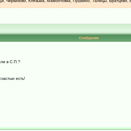
и, Черкизово, Клязьма, Мамонтовка, Пушкино, Талицы, Братцево, 
Сообщение
ли в С.П.?
счастью есть!