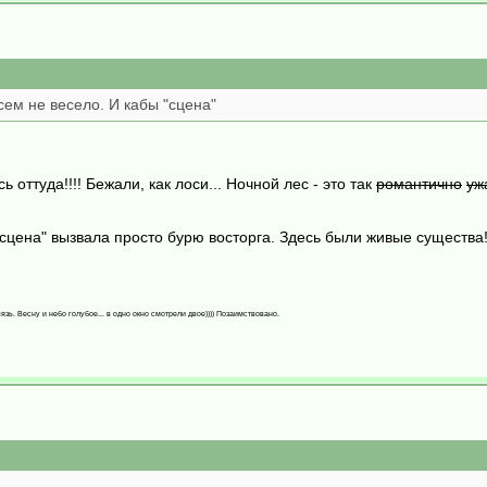
сем не весело. И кабы "сцена"
ь оттуда!!!! Бежали, как лоси... Ночной лес - это так
романтично
уж
 "сцена" вызвала просто бурю восторга. Здесь были живые существа!
язь. Весну и небо голубое... в одно окно смотрели двое)))) Позаимствовано.