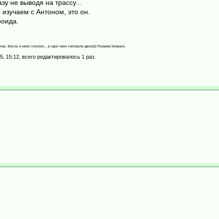
зу не выводя на трассу...
 изучаем с Антоном, это он.
роида.
язь. Весну и небо голубое... в одно окно смотрели двое)))) Позаимствовано.
5, 15:12, всего редактировалось 1 раз.