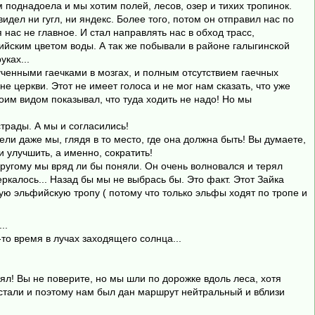
 поднадоела и мы хотим полей, лесов, озер и тихих тропинок.
дел ни гугл, ни яндекс. Более того, потом он отправил нас по
нас не главное. И стал направлять нас в обход трасс,
ийским цветом воды. А так же побывали в районе галыгинской
уках...
ученными гаечками в мозгах, и полным отсутствием гаечных
 церкви. Этот не имеет голоса и не мог нам сказать, что уже
оим видом показывал, что туда ходить не надо! Но мы
трады. А мы и согласились!
дели даже мы, глядя в то место, где она должна быть! Вы думаете,
и улучшить, а именно, сократить!
другому мы вряд ли бы поняли. Он очень волновался и терял
ркалось... Назад бы мы не выбрась бы. Это факт. Этот Зайка
ю эльфийскую тропу ( потому что только эльфы ходят по тропе и
..
то время в лучах заходящего солнца...
ял! Вы не поверите, но мы шли по дорожке вдоль леса, хотя
ы устали и поэтому нам был дан маршрут нейтральный и вблизи