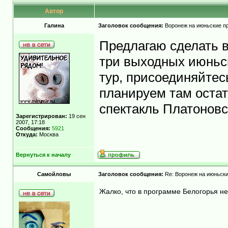
Автор
Гaлинa
Заголовок сообщения:
Воронеж на июньские п
Предлагаю сделать 
три выходных июньск
тур, присоединяйте
планируем там остат
спектакль Платоновс
Зарегистрирован:
19 сен
2007, 17:18
Сообщения:
5921
Откуда:
Москва
Вернуться к началу
Самойловы
Заголовок сообщения:
Re: Воронеж на июньски
Жалко, что в программе Белогорья нет