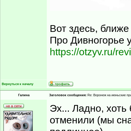
Вот здесь, ближе 
Про Дивногорье 
https://otzyv.ru/r
Вернуться к началу
Гaлинa
Заголовок сообщения:
Re: Воронеж на июньские пр
Эх... Ладно, хоть
отменили (мы сн