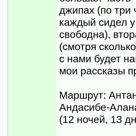
джипах (по три
каждый сидел у 
свободна), втор
(смотря скольк
с нами будет н
мои рассказы п
Маршрут: Антан
Андасибе-Алан
(12 ночей, 13 д