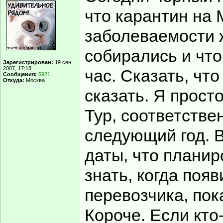
что карантин на 
заболеваемости ж
собирались и что
Зарегистрирован:
19 сен
2007, 17:18
час. Сказать, что
Сообщения:
5921
Откуда:
Москва
сказать. Я просто
Тур, соответстве
следующий год. В
даты, что планир
знать, когда поя
перевозчика, пока
Короче. Если кто