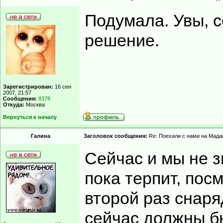
Подумала. Увы, с
решение.
Зарегистрирован:
16 сен
2007, 21:57
Сообщения:
8378
Откуда:
Москва
Вернуться к началу
Гaлинa
Заголовок сообщения:
Re: Поехали с нами на Мадаг
Сейчас и мы не з
пока терпит, пос
второй раз снаря
сейчас должны бы