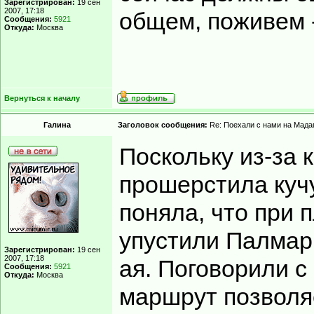
Зарегистрирован:
19 сен
2007, 17:18
общем, поживем 
Сообщения:
5921
Откуда:
Москва
Вернуться к началу
Гaлинa
Заголовок сообщения:
Re: Поехали с нами на Мадаг
Поскольку из-за 
прошерстила кучу
поняла, что при
упустили Палмари
Зарегистрирован:
19 сен
2007, 17:18
ая. Поговорили с
Сообщения:
5921
Откуда:
Москва
маршрут позволя