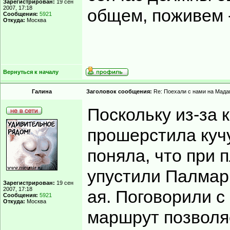
Зарегистрирован:
19 сен
2007, 17:18
общем, поживем 
Сообщения:
5921
Откуда:
Москва
Вернуться к началу
Гaлинa
Заголовок сообщения:
Re: Поехали с нами на Мадаг
Поскольку из-за 
прошерстила кучу
поняла, что при
упустили Палмари
Зарегистрирован:
19 сен
2007, 17:18
ая. Поговорили с
Сообщения:
5921
Откуда:
Москва
маршрут позволя