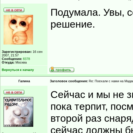
Подумала. Увы, с
решение.
Зарегистрирован:
16 сен
2007, 21:57
Сообщения:
8378
Откуда:
Москва
Вернуться к началу
Гaлинa
Заголовок сообщения:
Re: Поехали с нами на Мадаг
Сейчас и мы не з
пока терпит, пос
второй раз снаря
сейчас должны бы