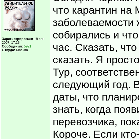
что карантин на 
заболеваемости ж
собирались и что
Зарегистрирован:
19 сен
2007, 17:18
час. Сказать, что
Сообщения:
5921
Откуда:
Москва
сказать. Я просто
Тур, соответстве
следующий год. В
даты, что планир
знать, когда поя
перевозчика, пока
Короче. Если кто