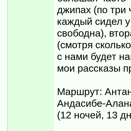
джипах (по три
каждый сидел у 
свободна), втор
(смотря скольк
с нами будет н
мои рассказы п
Маршрут: Антан
Андасибе-Алан
(12 ночей, 13 д