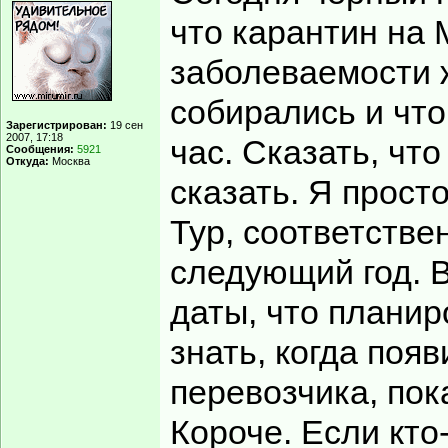
что карантин на 
заболеваемости ж
собирались и что
Зарегистрирован:
19 сен
2007, 17:18
час. Сказать, что
Сообщения:
5921
Откуда:
Москва
сказать. Я просто
Тур, соответстве
следующий год. В
даты, что планир
знать, когда поя
перевозчика, пока
Короче. Если кто