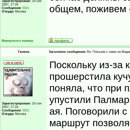
Зарегистрирован:
19 сен
2007, 17:18
общем, поживем 
Сообщения:
5921
Откуда:
Москва
Вернуться к началу
Гaлинa
Заголовок сообщения:
Re: Поехали с нами на Мадаг
Поскольку из-за 
прошерстила кучу
поняла, что при
упустили Палмари
Зарегистрирован:
19 сен
2007, 17:18
ая. Поговорили с
Сообщения:
5921
Откуда:
Москва
маршрут позволя