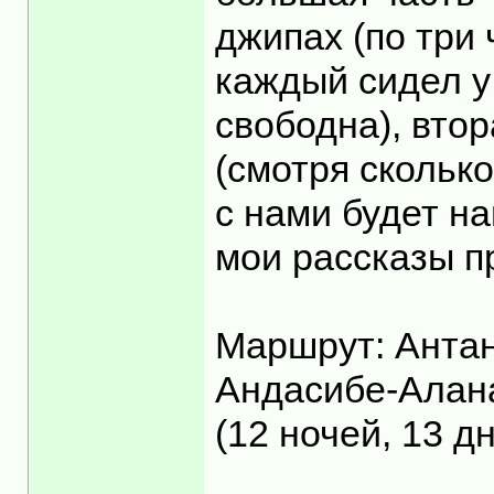
джипах (по три
каждый сидел у 
свободна), втор
(смотря скольк
с нами будет н
мои рассказы п
Маршрут: Антан
Андасибе-Алан
(12 ночей, 13 д