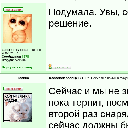
Подумала. Увы, с
решение.
Зарегистрирован:
16 сен
2007, 21:57
Сообщения:
8378
Откуда:
Москва
Вернуться к началу
Гaлинa
Заголовок сообщения:
Re: Поехали с нами на Мадаг
Сейчас и мы не з
пока терпит, пос
второй раз снаря
сейчас должны бы