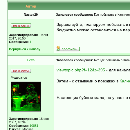
Автор
Nastya29
Заголовок сообщения:
Где побывать в Калинин
Здравствуйте, планируем побывать в г
бюджетно можно остановиться на пару
Зарегистрирован:
19 окт
2017, 20:50
Сообщения:
1
Вернуться к началу
Lexa
Заголовок сообщения:
Re: Где побывать в Кал
viewtopic.php?f=12&t=395
- для начала
Модератор
Затем - с отзывами о поездках в
Кали
_________________
Настоящих буйных мало, но у нас по 
Зарегистрирован:
16 сен
2007, 18:34
Сообщения:
10851
Откуда:
Москва