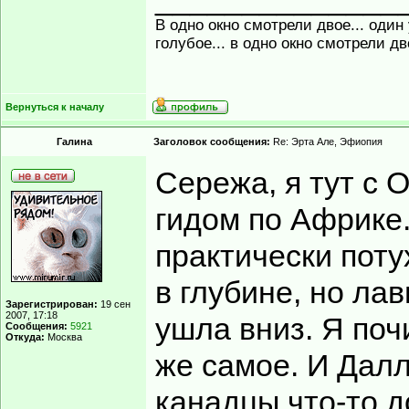
В одно окно смотрели двое... один
голубое... в одно окно смотрели д
Вернуться к началу
Гaлинa
Заголовок сообщения:
Re: Эрта Але, Эфиопия
Сережа, я тут с 
гидом по Африке.
практически потух
в глубине, но лав
Зарегистрирован:
19 сен
2007, 17:18
ушла вниз. Я поч
Сообщения:
5921
Откуда:
Москва
же самое. И Далл
канадцы что-то д