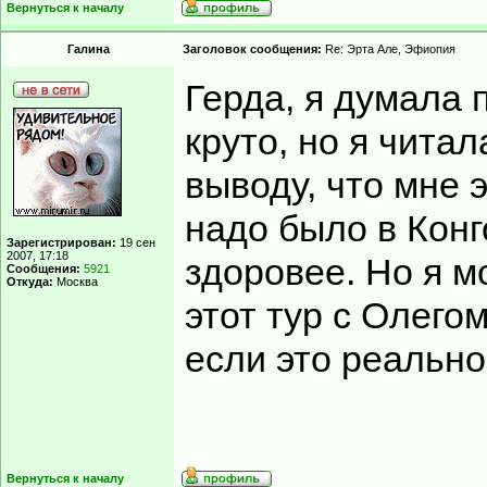
Вернуться к началу
Гaлинa
Заголовок сообщения:
Re: Эрта Але, Эфиопия
Герда, я думала 
круто, но я чита
выводу, что мне 
надо было в Конг
Зарегистрирован:
19 сен
2007, 17:18
здоровее. Но я м
Сообщения:
5921
Откуда:
Москва
этот тур с Олегом
если это реально
Вернуться к началу