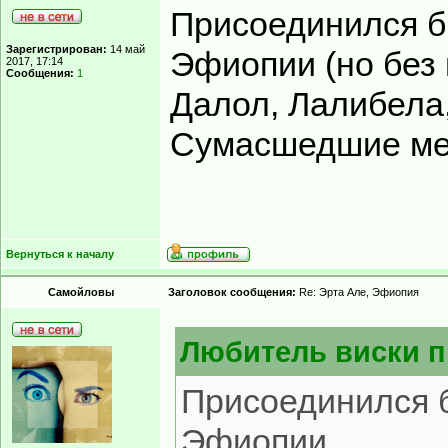
Присоединился б
Зарегистрирован:
14 май
Эфиопии (но без 
2017, 17:14
Сообщения:
1
Далол, Лалибела
Сумасшедшие ме
Вернуться к началу
Самойловы
Заголовок сообщения:
Re: Эрта Але, Эфиопия
Любитель виски п
Присоединился б
Эфиопии