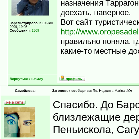
назначения Таррагон
доехать, наверное.
Вот сайт туристичес
Зарегистрирован:
10 июн
2009, 19:05
http://www.oropesade
Сообщения:
1309
правильно поняла, г
какие-то местные д
Вернуться к началу
Самойловы
Заголовок сообщения:
Re: Неделя в Marina d'Or
Спасибо. До Барс
близлежащие дер
Пеньискола, Сагун