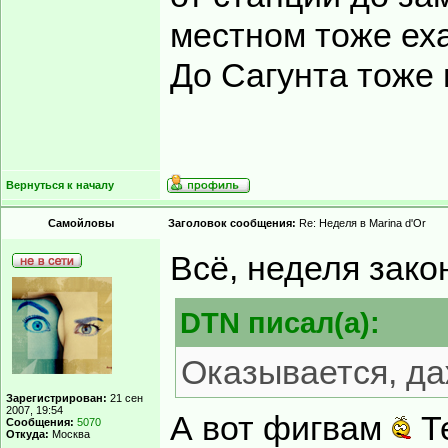
местном тоже еха
До Сагунта тоже 
Вернуться к началу
Самойловы
Заголовок сообщения:
Re: Неделя в Marina d'Or
Всё, неделя зак
DTN писал(а):
Оказывается, да
Зарегистрирован:
21 сен
2007, 19:54
А вот фигвам
Те
Сообщения:
5070
Откуда:
Москва