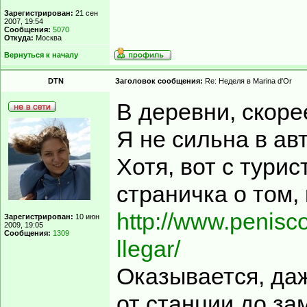
Зарегистрирован:
21 сен
2007, 19:54
Сообщения:
5070
Откуда:
Москва
Вернуться к началу
DTN
Заголовок сообщения:
Re: Неделя в Marina d'Or
В деревни, скорее
Я не сильна в а
Хотя, вот с тури
страничка о том,
http://www.penisco
Зарегистрирован:
10 июн
2009, 19:05
Сообщения:
1309
llegar/
Оказывается, да
от станции до за