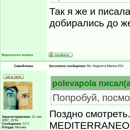
Так я же и писала
добирались до ж
Вернуться к началу
Самойловы
Заголовок сообщения:
Re: Неделя в Marina d'Or
polevapola писал(а
Попробуй, посмо
Поздно смотреть.
Зарегистрирован:
21 сен
2007, 19:54
MEDITERRANEO. 
Сообщения:
5070
Откуда:
Москва