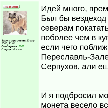
Идей много, врем
Был бы вездеход
северам покатать
поболее чем в ку
Зарегистрирован:
20 апр
2008, 22:04
если чего поближ
Сообщения:
3001
Откуда:
Москва
Переславль-Зале
Серпухов, али ещ
______________
И я подбросил мон
монета весело вс