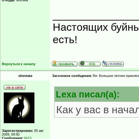
Откуда:
Москва
______________
Настоящих буйных
есть!
Вернуться к началу
shevtata
Заголовок сообщения:
Re: Большое летнее приклю
Lexa писал(а):
Как у вас в нач
Зарегистрирован:
05 авг
2009, 09:50
Сообщения:
9413