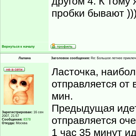
другом 4. К тому 
пробки бывают ))
Вернуться к началу
Лалана
Заголовок сообщения:
Re: Большое летнее приклю
Ласточка, наибол
отправляется от в
мин.
Предыдущая идет
Зарегистрирован:
16 сен
2007, 21:57
отправляется очен
Сообщения:
8378
Откуда:
Москва
1 час 35 минут и