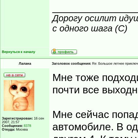
______________
Дорогу осилит иду
с одного шага (С)
Вернуться к началу
Лалана
Заголовок сообщения:
Re: Большое летнее приклю
Мне тоже подходит
почти все выходн
Мне сейчас попа
Зарегистрирован:
16 сен
2007, 21:57
автомобиле. В од
Сообщения:
8378
Откуда:
Москва