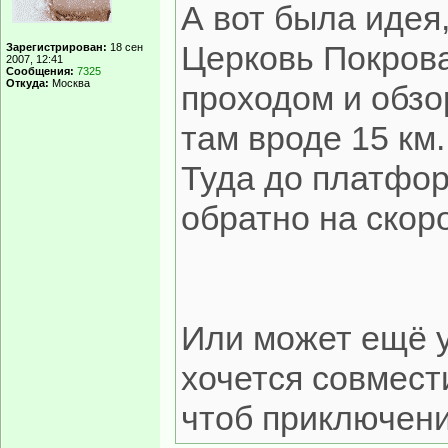
А вот была идея
Церковь Покров
Зарегистрирован:
18 сен
2007, 12:41
Сообщения:
7325
Откуда:
Москва
проходом и обз
там вроде 15 км..
Туда до платфор
обратно на скор
Или может ещё у
хочется совмест
чтоб приключени