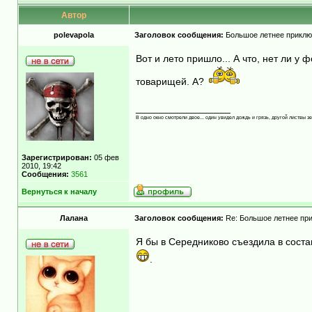
Автор
polevapola
Заголовок сообщения:
Большое летнее приклю
Вот и лето пришло... А что, нет ли у
товарищей. А?
_________________
В одно окно смотрели двое... один увидел дождь и грязь, другой листвы зе
Зарегистрирован:
05 фев
2010, 19:42
Сообщения:
3561
Вернуться к началу
Лалана
Заголовок сообщения:
Re: Большое летнее пр
Я бы в Середниково съездила в сост
.