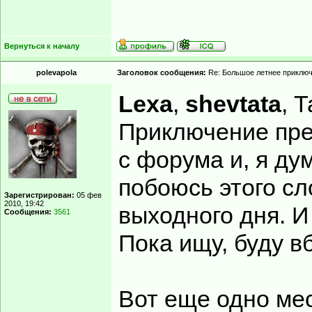
Вернуться к началу
polevapola
Заголовок сообщения:
Re: Большое летнее приклю
Lexa
,
shevtata
, 
Приключение пре
с форума и, я ду
побоюсь этого сл
Зарегистрирован:
05 фев
2010, 19:42
выходного дня. И
Сообщения:
3561
Пока ищу, буду в
Вот еще одно ме