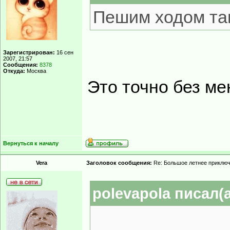
Пешим ходом там
Зарегистрирован:
16 сен
2007, 21:57
Сообщения:
8378
Откуда:
Москва
Это точно без мен
Вернуться к началу
Vera
Заголовок сообщения:
Re: Большое летнее приклю
polevapola писал(а