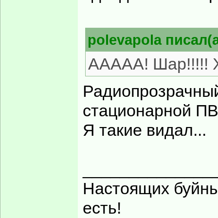
polevapola писал(а
ААААА! Шар!!!!! 
Радиопрозрачный
стационарной ПВ
Я такие видал...
______________
Настоящих буйных
есть!