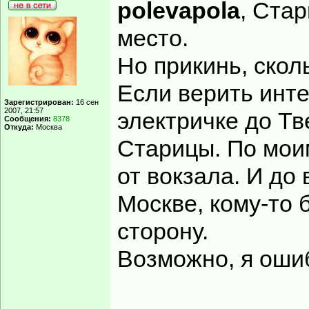
polevapola
, Ста
место.
Но прикинь, скол
Если верить инте
Зарегистрирован:
16 сен
2007, 21:57
электричке до Тв
Сообщения:
8378
Откуда:
Москва
Старицы. По моим
от вокзала. И до
Москве, кому-то 
сторону.
Возможно, я оши