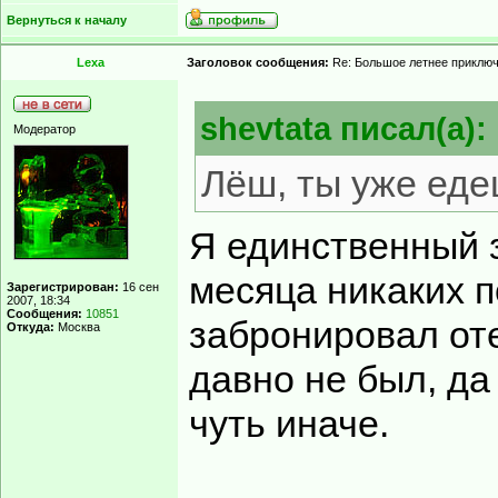
Вернуться к началу
Lexa
Заголовок сообщения:
Re: Большое летнее приклю
shevtata писал(а):
Модератор
Лёш, ты уже еде
Я единственный з
месяца никаких п
Зарегистрирован:
16 сен
2007, 18:34
Сообщения:
10851
забронировал оте
Откуда:
Москва
давно не был, да
чуть иначе.