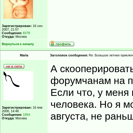
Зарегистрирован:
16 сен
2007, 21:57
Сообщения:
8378
Откуда:
Москва
Вернуться к началу
Maria
Заголовок сообщения:
Re: Большое летнее приклю
А скооперироват
форумчанам на п
Если что, у меня
человека. Но я м
Зарегистрирован:
16 янв
2008, 14:48
августа, не рань
Сообщения:
1954
Откуда:
Москва