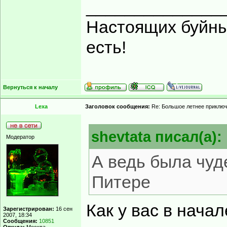
______________
Настоящих буйных
есть!
Вернуться к началу
Lexa
Заголовок сообщения:
Re: Большое летнее приклю
shevtata писал(а):
Модератор
А ведь была чуд
Питере
Как у вас в нача
Зарегистрирован:
16 сен
2007, 18:34
Сообщения:
10851