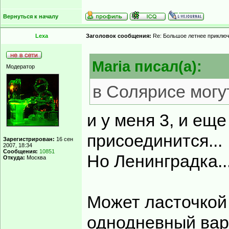
Вернуться к началу
Lexa
Заголовок сообщения:
Re: Большое летнее приклю
Maria писал(а):
Модератор
в Солярисе могу
и у меня 3, и ещ
присоединится...
Зарегистрирован:
16 сен
2007, 18:34
Сообщения:
10851
Но Ленинградка..
Откуда:
Москва
Может ласточкой
однодневный вар