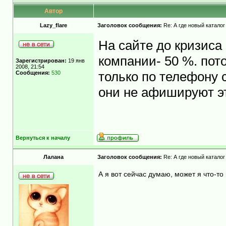
Автор
Lazy_flare
Заголовок сообщения:
Re: А где новый каталог
На сайте до кризиса
компании- 50 %. пот
Зарегистрирован:
19 янв
2008, 21:54
Сообщения:
530
только по телефону с
они не афишируют эт
Вернуться к началу
Лалана
Заголовок сообщения:
Re: А где новый каталог
А я вот сейчас думаю, может я что-то