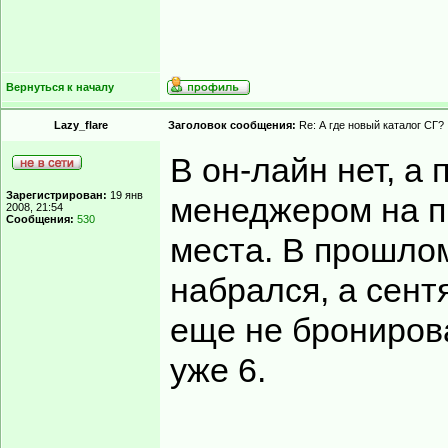
Вернуться к началу
Lazy_flare
Заголовок сообщения:
Re: А где новый каталог СГ?
В он-лайн нет, а
Зарегистрирован:
19 янв
менеджером на п
2008, 21:54
Сообщения:
530
места. В прошлом
набрался, а сент
еще не бронирова
уже 6.