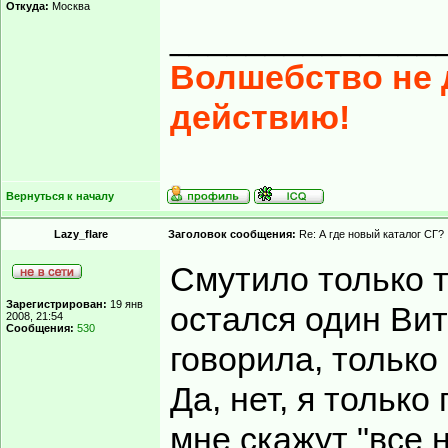
Откуда:
Москва
______________
Волшебство не д
действию!
Вернуться к началу
Lazy_flare
Заголовок сообщения:
Re: А где новый каталог СГ?
Смутило только т
Зарегистрирован:
19 янв
остался один Вит
2008, 21:54
Сообщения:
530
говорила, только
Да, нет, я только
мне скажут "все 