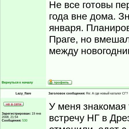
Не все готовы пе
года вне дома. З
января. Планиров
Праге, но вмеша
между новогодни
Вернуться к началу
Lazy_flare
Заголовок сообщения:
Re: А где новый каталог СГ?
У меня знакомая 
Зарегистрирован:
19 янв
встречу НГ в Дре
2008, 21:54
Сообщения:
530