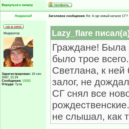
Вернуться к началу
ЛюдмилаЛ
Заголовок сообщения:
Re: А где новый каталог СГ?
Lazy_flare писал(а)
Модератор
Граждане! Была 
было трое всего
Светлана, к ней
Зарегистрирован:
16 сен
2007, 21:24
залог, не дождал
Сообщения:
10082
Откуда:
Тула
СГ снял все нов
рождественские.
не слышал, как 