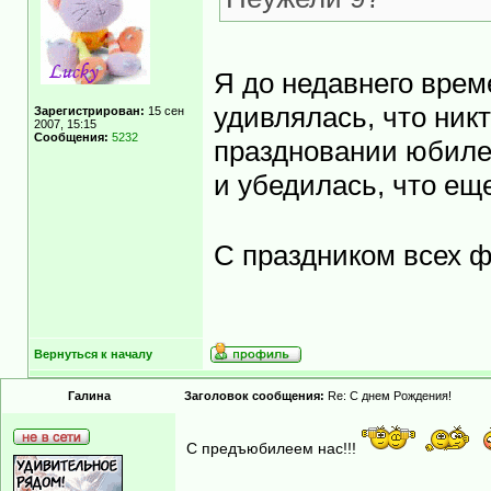
Я до недавнего врем
удивлялась, что никт
Зарегистрирован:
15 сен
2007, 15:15
Сообщения:
5232
праздновании юбилея
и убедилась, что ещ
С праздником всех 
Вернуться к началу
Гaлинa
Заголовок сообщения:
Re: С днем Рождения!
С предъюбилеем нас!!!