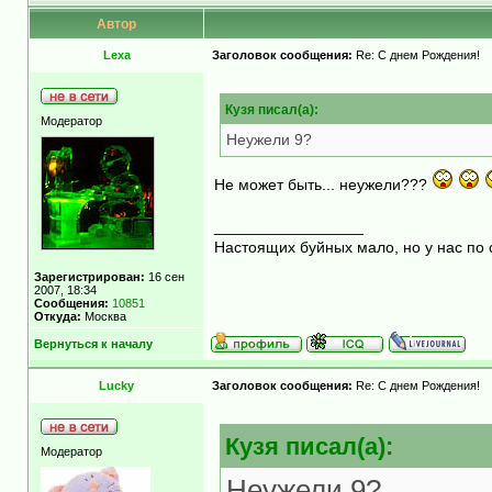
Автор
Lexa
Заголовок сообщения:
Re: С днем Рождения!
Кузя писал(а):
Модератор
Неужели 9?
Не может быть... неужели???
_________________
Настоящих буйных мало, но у нас по 
Зарегистрирован:
16 сен
2007, 18:34
Сообщения:
10851
Откуда:
Москва
Вернуться к началу
Lucky
Заголовок сообщения:
Re: С днем Рождения!
Кузя писал(а):
Модератор
Неужели 9?