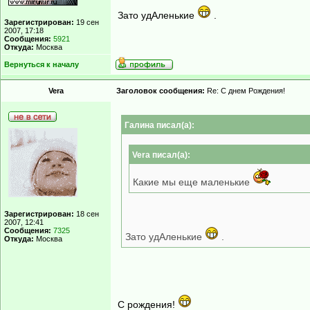
Зато удАленькие
.
Зарегистрирован:
19 сен
2007, 17:18
Сообщения:
5921
Откуда:
Москва
Вернуться к началу
Vera
Заголовок сообщения:
Re: С днем Рождения!
Гaлинa писал(а):
Vera писал(а):
Какие мы еще маленькие
Зарегистрирован:
18 сен
2007, 12:41
Сообщения:
7325
Зато удАленькие
.
Откуда:
Москва
С рождения!