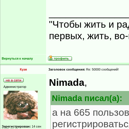
______________
"Чтобы жить и ра
первых, жить, во
Вернуться к началу
Кузя
Заголовок сообщения:
Re: 50000 сообщений!
Nimada
,
Администратор
Nimada писал(а):
а на 665 пользо
регистрироватьс
Зарегистрирован:
14 сен