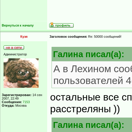
Вернуться к началу
Кузя
Заголовок сообщения:
Re: 50000 сообщений!
Гaлинa писал(а):
Администратор
А в Лехином соо
пользователей 
остальные все с
Зарегистрирован:
14 сен
2007, 22:49
Сообщения:
7153
расстреляны ))
Откуда:
Москва
Гaлинa писал(а):