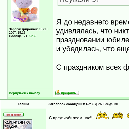
Я до недавнего врем
удивлялась, что никт
Зарегистрирован:
15 сен
2007, 15:15
Сообщения:
5232
праздновании юбилея
и убедилась, что ещ
С праздником всех 
Вернуться к началу
Гaлинa
Заголовок сообщения:
Re: С днем Рождения!
С предъюбилеем нас!!!