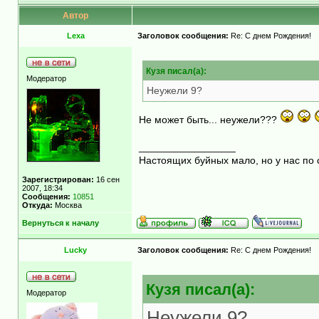
Автор
Lexa
Заголовок сообщения:
Re: С днем Рождения!
Кузя писал(а):
Модератор
Неужели 9?
Не может быть... неужели???
_________________
Настоящих буйных мало, но у нас по 
Зарегистрирован:
16 сен
2007, 18:34
Сообщения:
10851
Откуда:
Москва
Вернуться к началу
Lucky
Заголовок сообщения:
Re: С днем Рождения!
Кузя писал(а):
Модератор
Неужели 9?