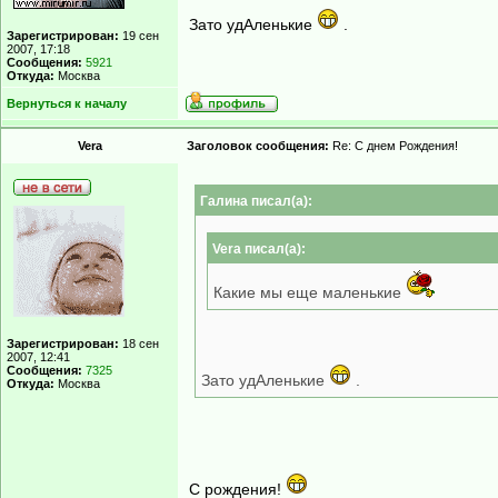
Зато удАленькие
.
Зарегистрирован:
19 сен
2007, 17:18
Сообщения:
5921
Откуда:
Москва
Вернуться к началу
Vera
Заголовок сообщения:
Re: С днем Рождения!
Гaлинa писал(а):
Vera писал(а):
Какие мы еще маленькие
Зарегистрирован:
18 сен
2007, 12:41
Сообщения:
7325
Зато удАленькие
.
Откуда:
Москва
С рождения!