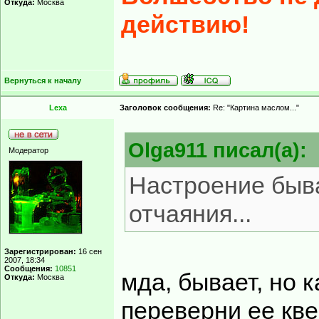
Откуда:
Москва
действию!
Вернуться к началу
Lexa
Заголовок сообщения:
Re: "Картина маслом..."
Olga911 писал(а):
Модератор
Настроение быв
отчаяния...
Зарегистрирован:
16 сен
2007, 18:34
Сообщения:
10851
мда, бывает, но к
Откуда:
Москва
переверни ее кв