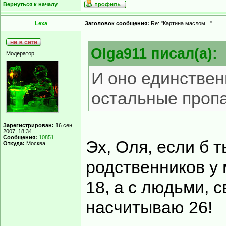
Вернуться к началу
Lexa
Заголовок сообщения:
Re: "Картина маслом..."
Olga911 писал(а):
Модератор
И оно единствен
остальные проп
Зарегистрирован:
16 сен
2007, 18:34
Сообщения:
10851
Эх, Оля, если б т
Откуда:
Москва
родственников у
18, а с людьми, 
насчитываю 26!