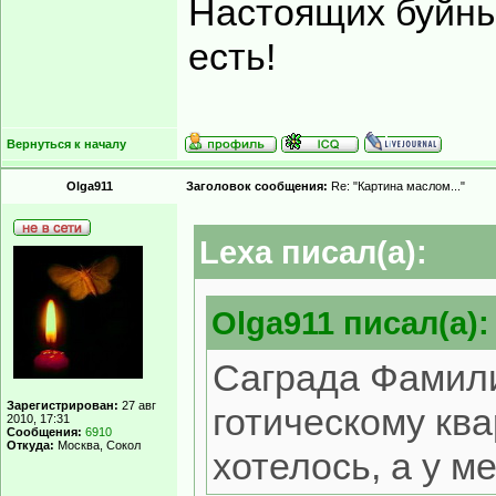
Настоящих буйных
есть!
Вернуться к началу
Olga911
Заголовок сообщения:
Re: "Картина маслом..."
Lexa писал(а):
Olga911 писал(а):
Саграда Фамилия
Зарегистрирован:
27 авг
готическому ква
2010, 17:31
Сообщения:
6910
Откуда:
Москва, Сокол
хотелось, а у ме