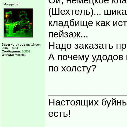
Ой, немецкое кл
Модератор
(Шехтель)... шик
кладбище как ист
пейзаж...
Надо заказать пр
Зарегистрирован:
16 сен
2007, 18:34
Сообщения:
10851
А почему удодов
Откуда:
Москва
по холсту?
______________
Настоящих буйных
есть!