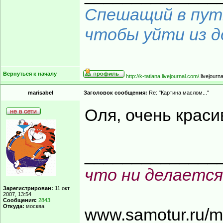
Спешащий в путь
чтобы уйти из до
Вернуться к началу
http://k-tatiana.livejournal.com/
.livejourn
marisabel
Заголовок сообщения:
Re: "Картина маслом..."
Оля, очень краси
______________
что ни делается
Зарегистрирован:
11 окт
2007, 13:54
Сообщения:
2843
Откуда:
москва
www.samotur.ru/