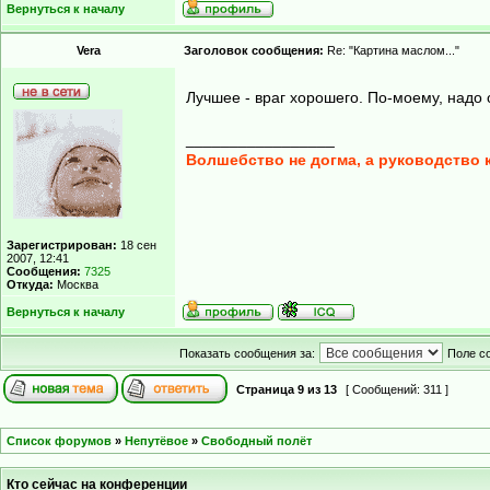
Вернуться к началу
Vera
Заголовок сообщения:
Re: "Картина маслом..."
Лучшее - враг хорошего. По-моему, надо 
_________________
Волшебство не догма, а руководство 
Зарегистрирован:
18 сен
2007, 12:41
Сообщения:
7325
Откуда:
Москва
Вернуться к началу
Показать сообщения за:
Поле с
Страница
9
из
13
[ Сообщений: 311 ]
Список форумов
»
Непутёвое
»
Свободный полёт
Кто сейчас на конференции