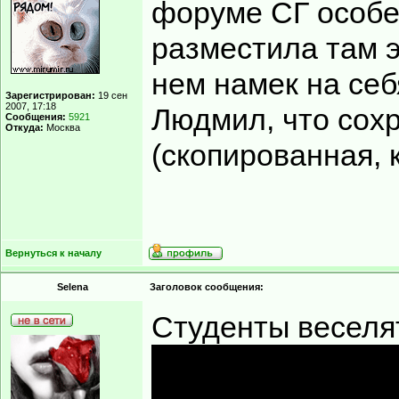
форуме СГ особен
разместила там э
нем намек на се
Зарегистрирован:
19 сен
2007, 17:18
Людмил, что сох
Сообщения:
5921
Откуда:
Москва
(скопированная, 
Вернуться к началу
Selena
Заголовок сообщения:
Студенты веселят