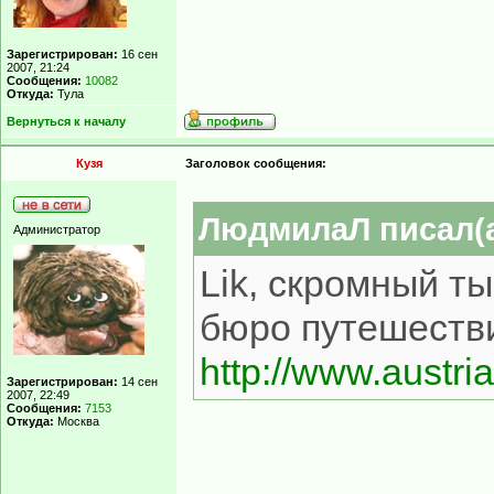
Зарегистрирован:
16 сен
2007, 21:24
Сообщения:
10082
Откуда:
Тула
Вернуться к началу
Кузя
Заголовок сообщения:
ЛюдмилаЛ писал(а
Администратор
Lik, скромный ты
бюро путешест
http://www.austri
Зарегистрирован:
14 сен
2007, 22:49
Сообщения:
7153
Откуда:
Москва