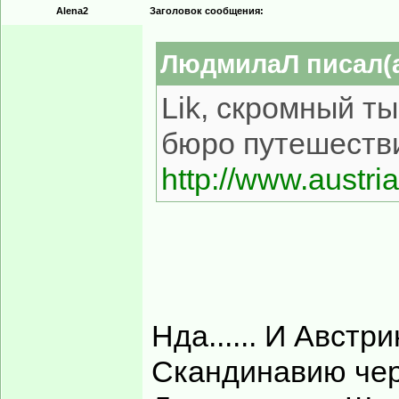
Alena2
Заголовок сообщения:
ЛюдмилаЛ писал(а
Lik, скромный ты
бюро путешест
http://www.austri
Нда...... И Австр
Скандинавию чере