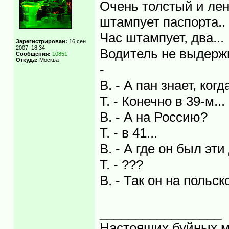
Очень толстый и ле
штампует паспорта..
Час штампует, два...
Зарегистрирован:
16 сен
2007, 18:34
Водитель не выдержи
Сообщения:
10851
Откуда:
Москва
-
В. - А пан знает, ко
Т. - Конечно в 39-м...
В. - А на Россию?
Т. - в 41...
В. - А где он был эти
Т. - ???
В. - Так он на поль
_________________
Настоящих буйных ма