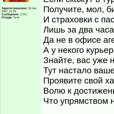
Получите, мол, б
Зарегистрирован:
16 сен
2007, 21:24
Сообщения:
10082
И страховки с па
Откуда:
Тула
Лишь за два часа
Да не в офисе аг
А у некого курьер
Знайте, вас уже 
Тут настало ваше
Проявите свой ха
Волю к достижен
Что упрямством 