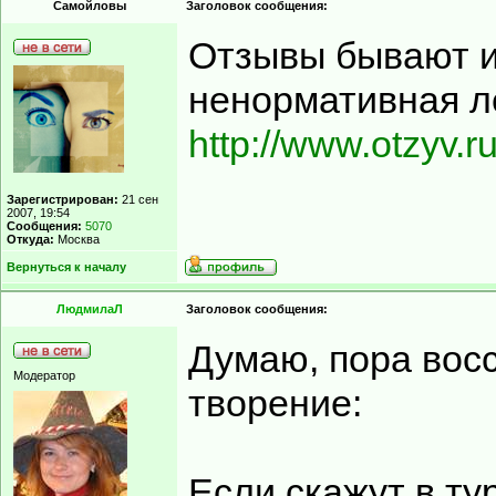
Самойловы
Заголовок сообщения:
Отзывы бывают и
ненормативная л
http://www.otzyv.
Зарегистрирован:
21 сен
2007, 19:54
Сообщения:
5070
Откуда:
Москва
Вернуться к началу
ЛюдмилаЛ
Заголовок сообщения:
Думаю, пора восс
Модератор
творение:
Если скажут в ту