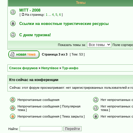
Темы
MITT - 2008
[
На страницу:
1
...
4
,
5
,
6
]
Cсылки на новостные туристические ресурсы
С днем туризма!
Показать темы за:
Поле сортир
Страница
3
из
3
[ Тем: 53 ]
Список форумов
»
Непутёвое
»
Тур-инфо
Кто сейчас на конференции
Сейчас этот форум просматривают: нет зарегистрированных пользователей и го
Непрочитанные сообщения
Нет непрочитанных 
Непрочитанные сообщения [ Популярная
Нет непрочитанных 
тема ]
тема ]
Непрочитанные сообщения [ Тема закрыта ]
Нет непрочитанных с
Найти: