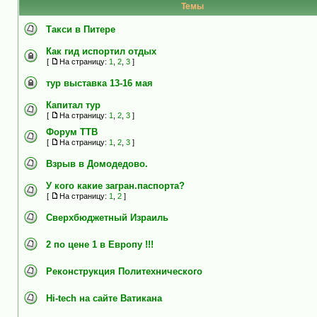
Темы
Такси в Питере
Как гид испортил отдых
[
На страницу:
1
,
2
,
3
]
тур выставка 13-16 мая
Капитал тур
[
На страницу:
1
,
2
,
3
]
Форум ТТВ
[
На страницу:
1
,
2
,
3
]
Взрыв в Домодедово.
У кого какие загран.паспорта?
[
На страницу:
1
,
2
]
Сверхбюджетный Израиль
2 по цене 1 в Европу !!!
Реконструкция Политехнического
Hi-tech на сайте Ватикана