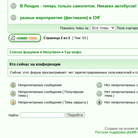
В Лондон - теперь только самолетом. Никаких автобусов!
разные мероприятия (фестивали) в СНГ
Показать темы за:
Поле сортир
Страница
2
из
3
[ Тем: 53 ]
Список форумов
»
Непутёвое
»
Тур-инфо
Кто сейчас на конференции
Сейчас этот форум просматривают: нет зарегистрированных пользователей и го
Непрочитанные сообщения
Нет непрочитанных 
Непрочитанные сообщения [ Популярная
Нет непрочитанных 
тема ]
тема ]
Непрочитанные сообщения [ Тема закрыта ]
Нет непрочитанных с
Найти:
Создано на основе
p
Русская поддержка phpBB