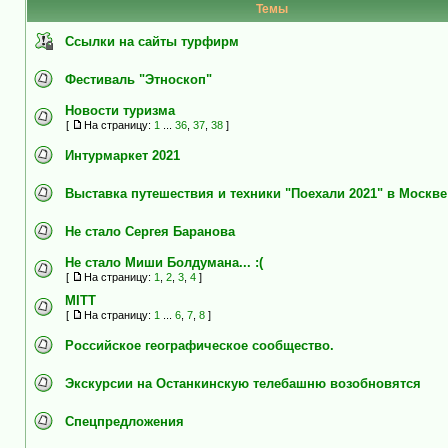
Темы
Ссылки на сайты турфирм
Фестиваль "Этноскоп"
Новости туризма
[
На страницу:
1
...
36
,
37
,
38
]
Интурмаркет 2021
Выставка путешествия и техники "Поехали 2021" в Москве
Не стало Сергея Баранова
Не стало Миши Болдумана... :(
[
На страницу:
1
,
2
,
3
,
4
]
MITT
[
На страницу:
1
...
6
,
7
,
8
]
Российское географическое сообщество.
Экскурсии на Останкинскую телебашню возобновятся
Спецпредложения