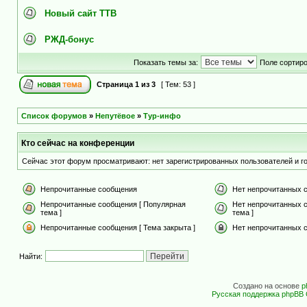
Новый сайт ТТВ
РЖД-бонус
Показать темы за:
Поле сортир
Страница
1
из
3
[ Тем: 53 ]
Список форумов
»
Непутёвое
»
Тур-инфо
Кто сейчас на конференции
Сейчас этот форум просматривают: нет зарегистрированных пользователей и го
Непрочитанные сообщения
Нет непрочитанных 
Непрочитанные сообщения [ Популярная
Нет непрочитанных 
тема ]
тема ]
Непрочитанные сообщения [ Тема закрыта ]
Нет непрочитанных с
Найти:
Создано на основе
p
Русская поддержка phpBB