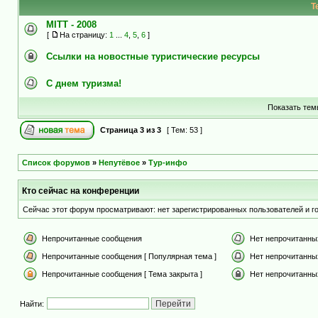
Т
MITT - 2008
[
На страницу:
1
...
4
,
5
,
6
]
Cсылки на новостные туристические ресурсы
С днем туризма!
Показать тем
Страница
3
из
3
[ Тем: 53 ]
Список форумов
»
Непутёвое
»
Тур-инфо
Кто сейчас на конференции
Сейчас этот форум просматривают: нет зарегистрированных пользователей и го
Непрочитанные сообщения
Нет непрочитанны
Непрочитанные сообщения [ Популярная тема ]
Нет непрочитанны
Непрочитанные сообщения [ Тема закрыта ]
Нет непрочитанных
Найти: