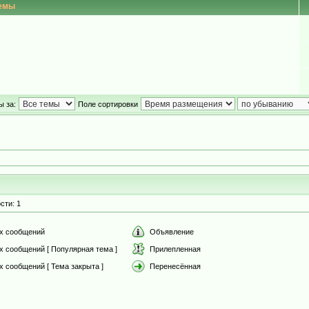
емы
ы за:
Поле сортировки
сти: 1
х сообщений
Объявление
х сообщений [ Популярная тема ]
Прилепленная
 сообщений [ Тема закрыта ]
Перенесённая