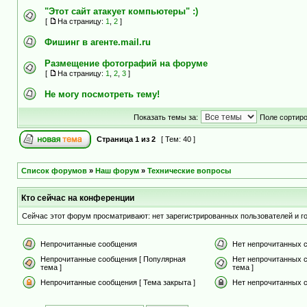
"Этот сайт атакует компьютеры" :)
[
На страницу:
1
,
2
]
Фишинг в агенте.mail.ru
Размещение фотографий на форуме
[
На страницу:
1
,
2
,
3
]
Не могу посмотреть тему!
Показать темы за:
Поле сортир
Страница
1
из
2
[ Тем: 40 ]
Список форумов
»
Наш форум
»
Технические вопросы
Кто сейчас на конференции
Сейчас этот форум просматривают: нет зарегистрированных пользователей и го
Непрочитанные сообщения
Нет непрочитанных 
Непрочитанные сообщения [ Популярная
Нет непрочитанных 
тема ]
тема ]
Непрочитанные сообщения [ Тема закрыта ]
Нет непрочитанных с