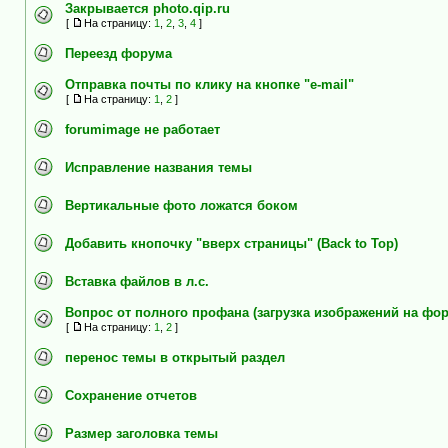
Закрывается photo.qip.ru
[
На страницу:
1
,
2
,
3
,
4
]
Переезд форума
Отправка почты по клику на кнопке "e-mail"
[
На страницу:
1
,
2
]
forumimage не работает
Исправление названия темы
Вертикальные фото ложатся боком
Добавить кнопочку "вверх страницы" (Back to Top)
Вставка файлов в л.с.
Вопрос от полного профана (загрузка изображений на фо
[
На страницу:
1
,
2
]
перенос темы в открытый раздел
Сохранение отчетов
Размер заголовка темы