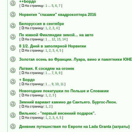
++Бордо
[
На страницу:
1
...
5
,
6
,
7
]
Норвегия "глазами" квадрокоптера 2016
Белоруссия в сентябре
[
На страницу:
1
,
2
,
3
,
4
]
По южной Финляндии зимой... на авто
[
На страницу:
1
...
12
,
13
,
14
]
8 1/2. Дней в заполярной Норвегии
[
На страницу:
1
,
2
,
3
,
4
,
5
]
Золотая осень во Франции. Луара, вино и памятники ЮН
Латвия. К соседям на огонек
[
На страницу:
1
...
7
,
8
,
9
]
+ Бордо
[
На страницу:
1
...
9
,
10
,
11
]
Новогодние покатушки по Польше и Словакии
[
На страницу:
1
,
2
,
3
]
Зимний вариант камино де Сантьяго. Бургос-Леон.
[
На страницу:
1
,
2
]
Вильнюс - "первый весенний подарок".
[
На страницу:
1
,
2
,
3
,
4
,
5
]
Дневник путешествия по Европе на Lada Granta (затраты)