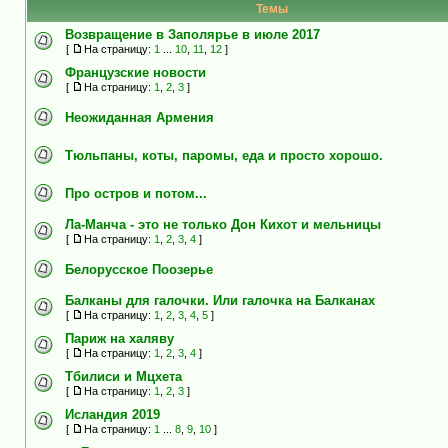
Темы
Возвращение в Заполярье в июле 2017
[
На страницу:
1
...
10
,
11
,
12
]
Французские новости
[
На страницу:
1
,
2
,
3
]
Неожиданная Армения
Тюльпаны, коты, паромы, еда и просто хорошо.
Про остров и потом...
Ла-Манча - это не только Дон Кихот и мельницы
[
На страницу:
1
,
2
,
3
,
4
]
Белорусское Поозерье
Балканы для галочки. Или галочка на Балканах
[
На страницу:
1
,
2
,
3
,
4
,
5
]
Париж на халяву
[
На страницу:
1
,
2
,
3
,
4
]
Тбилиси и Мцхета
[
На страницу:
1
,
2
,
3
]
Исландия 2019
[
На страницу:
1
...
8
,
9
,
10
]