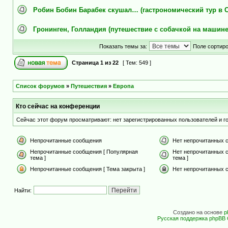
Робин Бобин Барабек скушал… (гастрономический тур в 
Гронинген, Голландия (путешествие с собачкой на машине
Показать темы за:
Поле сортир
Страница
1
из
22
[ Тем: 549 ]
Список форумов
»
Путешествия
»
Европа
Кто сейчас на конференции
Сейчас этот форум просматривают: нет зарегистрированных пользователей и го
Непрочитанные сообщения
Нет непрочитанных 
Непрочитанные сообщения [ Популярная
Нет непрочитанных 
тема ]
тема ]
Непрочитанные сообщения [ Тема закрыта ]
Нет непрочитанных с
Найти:
Создано на основе
p
Русская поддержка phpBB