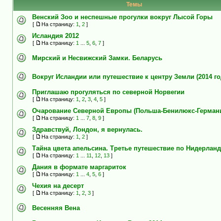
Темы
Венский Зоо и неспешные прогулки вокруг Лысой Горы
[
На страницу:
1
,
2
]
Исландия 2012
[
На страницу:
1
...
5
,
6
,
7
]
Мирский и Несвижский Замки. Беларусь
Вокруг Исландии или путешествие к центру Земли (2014 го
Приглашаю прогуляться по северной Норвегии
[
На страницу:
1
,
2
,
3
,
4
,
5
]
Очарование Северной Европы (Польша-Бенилюкс-Герман
[
На страницу:
1
...
7
,
8
,
9
]
Здравствуй, Лондон, я вернулась.
[
На страницу:
1
,
2
]
Тайна цвета апельсина. Третье путешествие по Нидерланд
[
На страницу:
1
...
11
,
12
,
13
]
Дания в формате маргариток
[
На страницу:
1
...
4
,
5
,
6
]
Чехия на десерт
[
На страницу:
1
,
2
,
3
]
Весенняя Вена