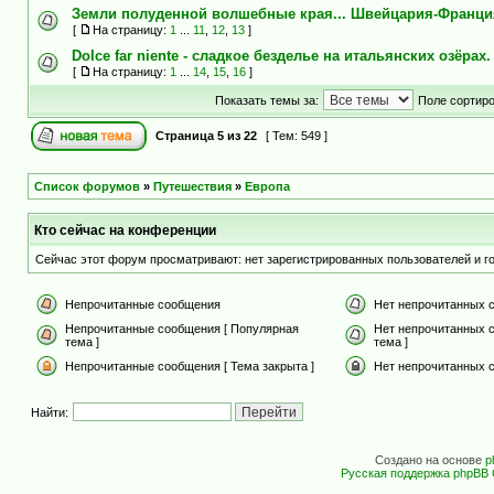
Земли полуденной волшебные края... Швейцария-Франци
[
На страницу:
1
...
11
,
12
,
13
]
Dolce far niente - сладкое безделье на итальянских озёрах.
[
На страницу:
1
...
14
,
15
,
16
]
Показать темы за:
Поле сортир
Страница
5
из
22
[ Тем: 549 ]
Список форумов
»
Путешествия
»
Европа
Кто сейчас на конференции
Сейчас этот форум просматривают: нет зарегистрированных пользователей и го
Непрочитанные сообщения
Нет непрочитанных 
Непрочитанные сообщения [ Популярная
Нет непрочитанных 
тема ]
тема ]
Непрочитанные сообщения [ Тема закрыта ]
Нет непрочитанных с
Найти:
Создано на основе
p
Русская поддержка phpBB