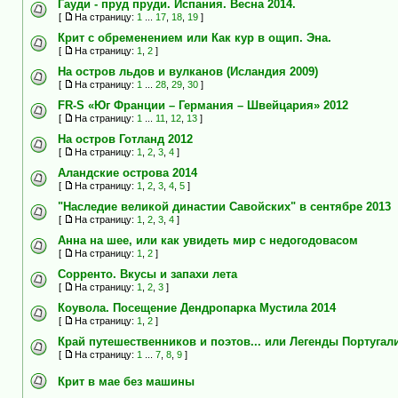
Гауди - пруд пруди. Испания. Весна 2014.
[
На страницу:
1
...
17
,
18
,
19
]
Крит с обременением или Как кур в ощип. Эна.
[
На страницу:
1
,
2
]
На остров льдов и вулканов (Исландия 2009)
[
На страницу:
1
...
28
,
29
,
30
]
FR-S «Юг Франции – Германия – Швейцария» 2012
[
На страницу:
1
...
11
,
12
,
13
]
На остров Готланд 2012
[
На страницу:
1
,
2
,
3
,
4
]
Аландские острова 2014
[
На страницу:
1
,
2
,
3
,
4
,
5
]
"Наследие великой династии Савойских" в сентябре 2013
[
На страницу:
1
,
2
,
3
,
4
]
Анна на шее, или как увидеть мир с недогодовасом
[
На страницу:
1
,
2
]
Сорренто. Вкусы и запахи лета
[
На страницу:
1
,
2
,
3
]
Коувола. Посещение Дендропарка Мустила 2014
[
На страницу:
1
,
2
]
Край путешественников и поэтов... или Легенды Португал
[
На страницу:
1
...
7
,
8
,
9
]
Крит в мае без машины