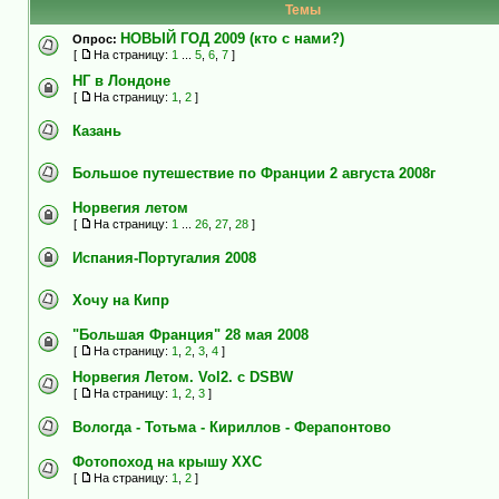
Темы
НОВЫЙ ГОД 2009 (кто с нами?)
Опрос:
[
На страницу:
1
...
5
,
6
,
7
]
НГ в Лондоне
[
На страницу:
1
,
2
]
Казань
Большое путешествие по Франции 2 августа 2008г
Норвегия летом
[
На страницу:
1
...
26
,
27
,
28
]
Испания-Португалия 2008
Хочу на Кипр
"Большая Франция" 28 мая 2008
[
На страницу:
1
,
2
,
3
,
4
]
Норвегия Летом. Vol2. с DSBW
[
На страницу:
1
,
2
,
3
]
Вологда - Тотьма - Кириллов - Ферапонтово
Фотопоход на крышу ХХС
[
На страницу:
1
,
2
]