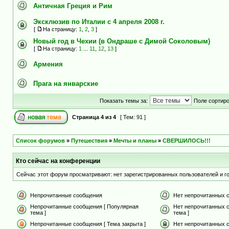
Античная Греция и Рим
Эксклюзив по Италии с 4 апреля 2008 г.
[
На страницу:
1
,
2
,
3
]
Новый год в Чехии (в Ондраше с Димой Соколовым)
[
На страницу:
1
...
11
,
12
,
13
]
Армения
Прага на январские
Показать темы за:
Поле сортир
Страница
4
из
4
[ Тем: 91 ]
Список форумов
»
Путешествия
»
Мечты и планы
»
СВЕРШИЛОСЬ!!!
Кто сейчас на конференции
Сейчас этот форум просматривают: нет зарегистрированных пользователей и го
Непрочитанные сообщения
Нет непрочитанных 
Непрочитанные сообщения [ Популярная
Нет непрочитанных 
тема ]
тема ]
Непрочитанные сообщения [ Тема закрыта ]
Нет непрочитанных с