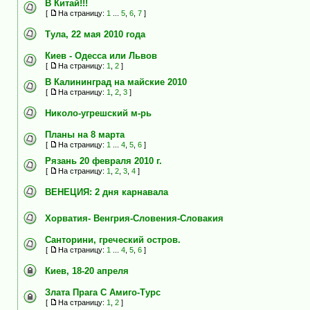
В Китай!!!
[
На страницу:
1
...
5
,
6
,
7
]
Тула, 22 мая 2010 года
Киев - Одесса или Львов
[
На страницу:
1
,
2
]
В Калининград на майские 2010
[
На страницу:
1
,
2
,
3
]
Николо-угрешский м-рь
Планы на 8 марта
[
На страницу:
1
...
4
,
5
,
6
]
Рязань 20 февраля 2010 г.
[
На страницу:
1
,
2
,
3
,
4
]
ВЕНЕЦИЯ: 2 дня карнавала
Хорватия- Венгрия-Словения-Словакия
Санторини, греческий остров.
[
На страницу:
1
...
4
,
5
,
6
]
Киев, 18-20 апреля
Злата Прага С Амиго-Турс
[
На страницу:
1
,
2
]