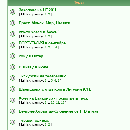
Темы
Закопане на НГ 2011
[
На страницу:
1
,
2
]
Брест, Минск, Мир, Несвиж
кто-то хотел в Аахен!
[
На страницу:
1
,
2
]
ПОРТУГАЛИЯ в сентябре
[
На страницу:
1
,
2
,
3
,
4
]
хочу в Питер!
В Литву в июле
Экскурсии на телебашню
[
На страницу:
1
...
5
,
6
,
7
]
Швейцария с отдыхом в Лигурии (СГ).
Хочу на Байконур - посмотреть пуск
[
На страницу:
1
...
10
,
11
,
12
]
Венгрия-Хорватия-Словения от ТТВ в мае
Турция, однако:)
[
На страницу:
1
,
2
]