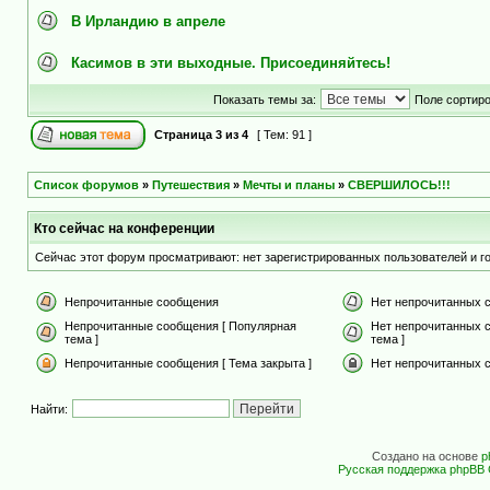
В Ирландию в апреле
Касимов в эти выходные. Присоединяйтесь!
Показать темы за:
Поле сортир
Страница
3
из
4
[ Тем: 91 ]
Список форумов
»
Путешествия
»
Мечты и планы
»
СВЕРШИЛОСЬ!!!
Кто сейчас на конференции
Сейчас этот форум просматривают: нет зарегистрированных пользователей и го
Непрочитанные сообщения
Нет непрочитанных 
Непрочитанные сообщения [ Популярная
Нет непрочитанных 
тема ]
тема ]
Непрочитанные сообщения [ Тема закрыта ]
Нет непрочитанных с
Найти:
Создано на основе
p
Русская поддержка phpBB