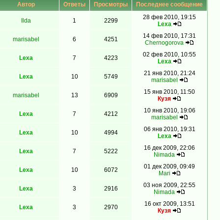
Автор
Ответы
Просмотры
Последнее сообщение
28 фев 2010, 19:15
Ilda
1
2299
Lexa
14 фев 2010, 17:31
marisabel
6
4251
Chernogorova
02 фев 2010, 10:55
Lexa
7
4223
Lexa
21 янв 2010, 21:24
Lexa
10
5749
marisabel
15 янв 2010, 11:50
marisabel
13
6909
Кузя
10 янв 2010, 19:06
Lexa
7
4212
marisabel
06 янв 2010, 19:31
Lexa
10
4994
Lexa
16 дек 2009, 22:06
Lexa
7
5222
Nimada
01 дек 2009, 09:49
Lexa
10
6072
Mari
03 ноя 2009, 22:55
Lexa
3
2916
Nimada
16 окт 2009, 13:51
Lexa
3
2970
Кузя