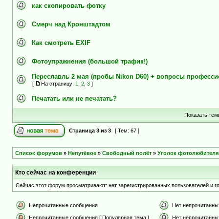
как скопировать фотку
Смерч над Кронштадтом
Как смотреть EXIF
Фотоупражнения (большой трафик!)
Переславль 2 мая (пробы Nikon D60) + вопросы професс
[
На страницу:
1
,
2
,
3
]
Печатать или не печатать?
Показать тем
Страница
3
из
3
[ Тем: 67 ]
Список форумов
»
Непутёвое
»
Свободный полёт
»
Уголок фотолюбителя
Кто сейчас на конференции
Сейчас этот форум просматривают: нет зарегистрированных пользователей и го
Непрочитанные сообщения
Нет непрочитанны
Непрочитанные сообщения [ Популярная тема ]
Нет непрочитанны