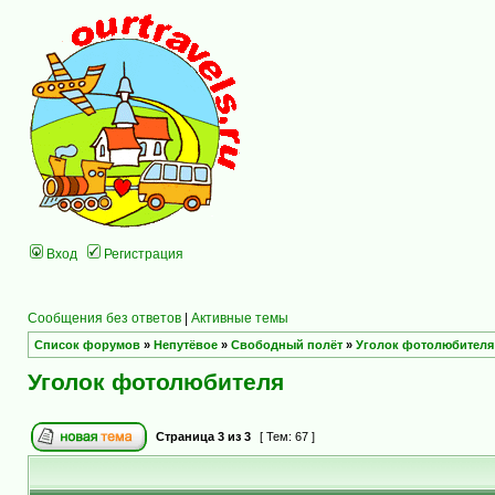
Вход
Регистрация
Сообщения без ответов
|
Активные темы
Список форумов
»
Непутёвое
»
Свободный полёт
»
Уголок фотолюбителя
Уголок фотолюбителя
Страница
3
из
3
[ Тем: 67 ]