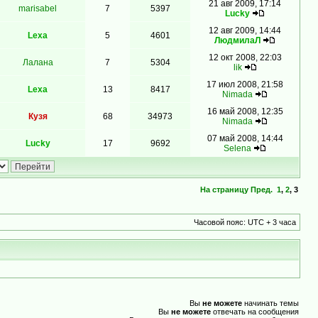
21 авг 2009, 17:14
marisabel
7
5397
Lucky
12 авг 2009, 14:44
Lexa
5
4601
ЛюдмилаЛ
12 окт 2008, 22:03
Лалана
7
5304
lik
17 июл 2008, 21:58
Lexa
13
8417
Nimada
16 май 2008, 12:35
Кузя
68
34973
Nimada
07 май 2008, 14:44
Lucky
17
9692
Selena
На страницу
Пред.
1
,
2
,
3
Часовой пояс: UTC + 3 часа
Вы
не можете
начинать темы
Вы
не можете
отвечать на сообщения