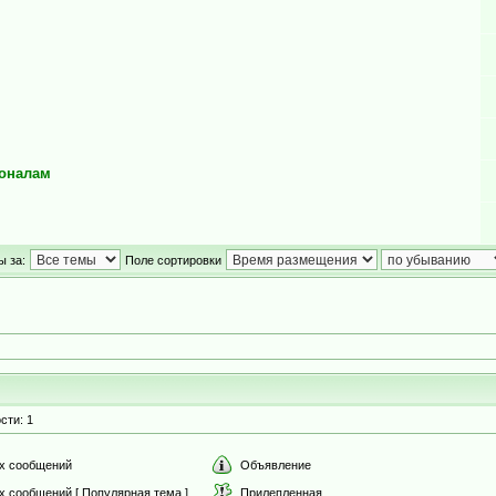
ионалам
ы за:
Поле сортировки
сти: 1
х сообщений
Объявление
х сообщений [ Популярная тема ]
Прилепленная