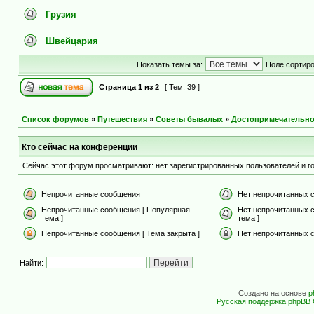
Грузия
Швейцария
Показать темы за:
Поле сортир
Страница
1
из
2
[ Тем: 39 ]
Список форумов
»
Путешествия
»
Советы бывалых
»
Достопримечательно
Кто сейчас на конференции
Сейчас этот форум просматривают: нет зарегистрированных пользователей и го
Непрочитанные сообщения
Нет непрочитанных 
Непрочитанные сообщения [ Популярная
Нет непрочитанных 
тема ]
тема ]
Непрочитанные сообщения [ Тема закрыта ]
Нет непрочитанных с
Найти:
Создано на основе
p
Русская поддержка phpBB