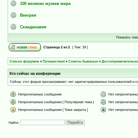
100 великих музеев мира
Венгрия
Скандинавия
Показать тем
Страница
2
из
2
[ Тем: 39 ]
Список форумов
»
Путешествия
»
Советы бывалых
»
Достопримечательно
Кто сейчас на конференции
Сейчас этот форум просматривают: нет зарегистрированных пользователей и го
Непрочитанные сообщения
Нет непрочитанны
Непрочитанные сообщения [ Популярная тема ]
Нет непрочитанны
Непрочитанные сообщения [ Тема закрыта ]
Нет непрочитанных
Найти: