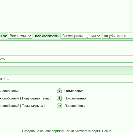
ы за:
Поле сортировки
сти
сти: 1
х сообщений
Объявление
х сообщений [ Популярная тема ]
Прилепленная
 сообщений [ Тема закрыта ]
Перенесённая
Создано на основе
phpBB
® Forum Software © phpBB Group