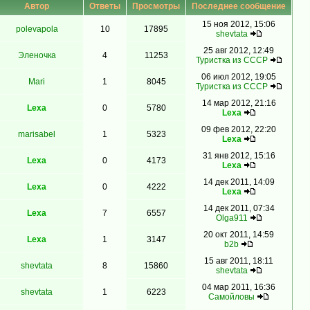
Автор
Ответы
Просмотры
Последнее сообщение
15 ноя 2012, 15:06
polevapola
10
17895
shevtata
25 авг 2012, 12:49
Эленочка
4
11253
Туристка из СССР
06 июл 2012, 19:05
Mari
1
8045
Туристка из СССР
14 мар 2012, 21:16
Lexa
0
5780
Lexa
09 фев 2012, 22:20
marisabel
1
5323
Lexa
31 янв 2012, 15:16
Lexa
0
4173
Lexa
14 дек 2011, 14:09
Lexa
0
4222
Lexa
14 дек 2011, 07:34
Lexa
7
6557
Olga911
20 окт 2011, 14:59
Lexa
1
3147
b2b
15 авг 2011, 18:11
shevtata
8
15860
shevtata
04 мар 2011, 16:36
shevtata
1
6223
Самойловы