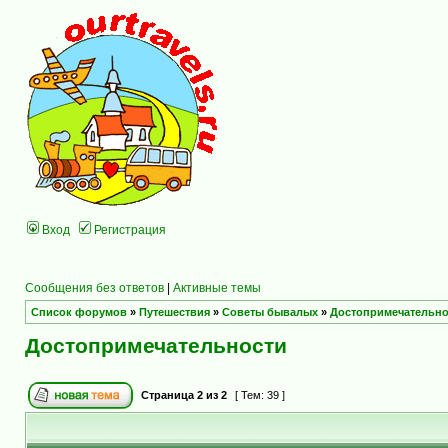
Вход
Регистрация
Сообщения без ответов
|
Активные темы
Список форумов
»
Путешествия
»
Советы бывалых
»
Достопримечательно
Достопримечательности
Страница
2
из
2
[ Тем: 39 ]