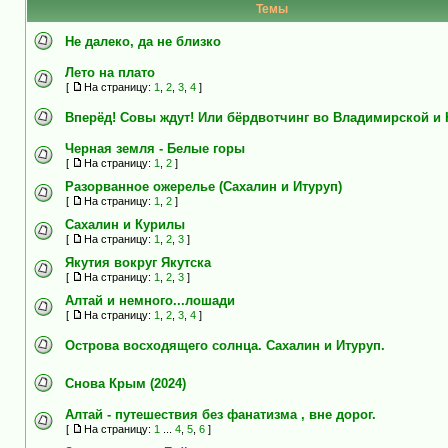
Темы
Не далеко, да не близко
Лето на плато
[
На страницу:
1
,
2
,
3
,
4
]
Вперёд! Совы ждут! Или бёрдвотчинг во Владимирской и
Черная земля - Белые горы
[
На страницу:
1
,
2
]
Разорванное ожерелье (Сахалин и Итуруп)
[
На страницу:
1
,
2
]
Сахалин и Курилы
[
На страницу:
1
,
2
,
3
]
Якутия вокруг Якутска
[
На страницу:
1
,
2
,
3
]
Алтай и немного...лошади
[
На страницу:
1
,
2
,
3
,
4
]
Острова восходящего солнца. Сахалин и Итуруп.
Снова Крым (2024)
Алтай - путешествия без фанатизма , вне дорог.
[
На страницу:
1
...
4
,
5
,
6
]