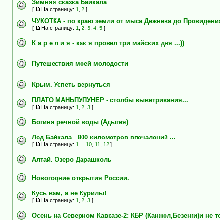
Зимняя сказка Байкала
[
На страницу:
1
,
2
]
ЧУКОТКА - по краю земли от мыса Дежнева до Провидения 
[
На страницу:
1
,
2
,
3
,
4
,
5
]
К а р е л и я - как я провел три майских дня ...))
Путешествия моей молодости
Крым. Успеть вернуться
ПЛАТО МАНЬПУПУНЕР - столбы выветривания...
[
На страницу:
1
,
2
,
3
]
Богиня речной воды (Адыгея)
Лед Байкала - 800 километров впечалений ...
[
На страницу:
1
...
10
,
11
,
12
]
Алтай. Озеро Дарашколь
Новогодние открытия России.
Кусь вам, а не Курилы!
[
На страницу:
1
,
2
,
3
]
Осень на Северном Кавказе-2: КБР (Канжол,Безенги)и не т