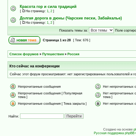
Красота гор и сила традиций
[
На страницу:
1
,
2
]
Долгая дорога в дюны (Чарские пески, Забайкалье)
[
На страницу:
1
,
2
]
Показать темы за:
Поле сортир
Страница
1
из
28
[ Тем: 676 ]
Список форумов
»
Путешествия
»
Россия
Кто сейчас на конференции
Сейчас этот форум просматривают: нет зарегистрированных пользователей и го
Непрочитанные сообщения
Нет непрочитанных 
Непрочитанные сообщения [ Популярная
Нет непрочитанных 
тема ]
тема ]
Непрочитанные сообщения [ Тема закрыта ]
Нет непрочитанных с
Найти:
Создано на основе
p
Русская поддержка phpBB