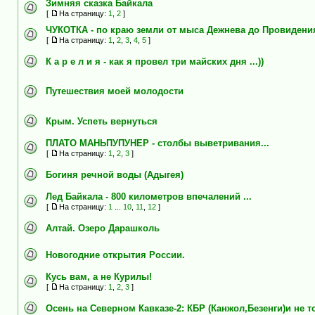
Зимняя сказка Байкала
[
На страницу:
1
,
2
]
ЧУКОТКА - по краю земли от мыса Дежнева до Провидения 
[
На страницу:
1
,
2
,
3
,
4
,
5
]
К а р е л и я - как я провел три майских дня ...))
Путешествия моей молодости
Крым. Успеть вернуться
ПЛАТО МАНЬПУПУНЕР - столбы выветривания...
[
На страницу:
1
,
2
,
3
]
Богиня речной воды (Адыгея)
Лед Байкала - 800 километров впечалений ...
[
На страницу:
1
...
10
,
11
,
12
]
Алтай. Озеро Дарашколь
Новогодние открытия России.
Кусь вам, а не Курилы!
[
На страницу:
1
,
2
,
3
]
Осень на Северном Кавказе-2: КБР (Канжол,Безенги)и не т