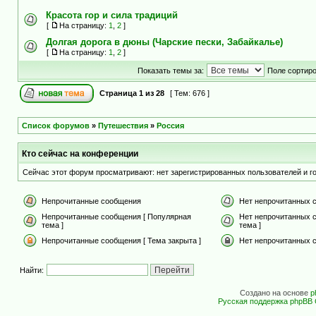
Красота гор и сила традиций
[
На страницу:
1
,
2
]
Долгая дорога в дюны (Чарские пески, Забайкалье)
[
На страницу:
1
,
2
]
Показать темы за:
Поле сортир
Страница
1
из
28
[ Тем: 676 ]
Список форумов
»
Путешествия
»
Россия
Кто сейчас на конференции
Сейчас этот форум просматривают: нет зарегистрированных пользователей и го
Непрочитанные сообщения
Нет непрочитанных 
Непрочитанные сообщения [ Популярная
Нет непрочитанных 
тема ]
тема ]
Непрочитанные сообщения [ Тема закрыта ]
Нет непрочитанных с
Найти:
Создано на основе
p
Русская поддержка phpBB