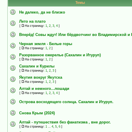
Темы
Не далеко, да не близко
Лето на плато
[
На страницу:
1
,
2
,
3
,
4
]
Вперёд! Совы ждут! Или бёрдвотчинг во Владимирской и
Черная земля - Белые горы
[
На страницу:
1
,
2
]
Разорванное ожерелье (Сахалин и Итуруп)
[
На страницу:
1
,
2
]
Сахалин и Курилы
[
На страницу:
1
,
2
,
3
]
Якутия вокруг Якутска
[
На страницу:
1
,
2
,
3
]
Алтай и немного...лошади
[
На страницу:
1
,
2
,
3
,
4
]
Острова восходящего солнца. Сахалин и Итуруп.
Снова Крым (2024)
Алтай - путешествия без фанатизма , вне дорог.
[
На страницу:
1
...
4
,
5
,
6
]