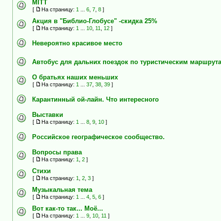
MITT
[
На страницу:
1
...
6
,
7
,
8
]
Акция в "Библио-Глобусе" -скидка 25%
[
На страницу:
1
...
10
,
11
,
12
]
Невероятно красивое место
Автобус для дальних поездок по туристическим маршрут
О братьях наших меньших
[
На страницу:
1
...
37
,
38
,
39
]
Карантинный ой-лайн. Что интересного
Выставки
[
На страницу:
1
...
8
,
9
,
10
]
Российское географическое сообщество.
Вопросы права
[
На страницу:
1
,
2
]
Стихи
[
На страницу:
1
,
2
,
3
]
Музыкальная тема
[
На страницу:
1
...
4
,
5
,
6
]
Вот как-то так... Моё...
[
На страницу:
1
...
9
,
10
,
11
]