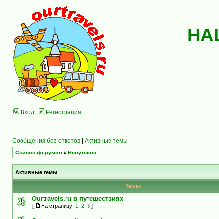
НА
Вход
Регистрация
Сообщения без ответов
|
Активные темы
Список форумов
»
Непутёвое
Активные темы
Темы
Ourtravels.ru в путешествиях
[
На страницу:
1
,
2
,
3
]