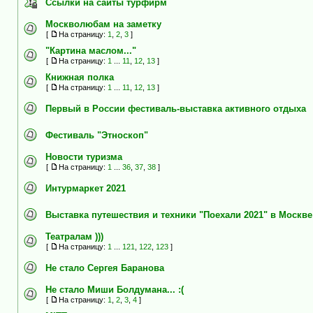
Ссылки на сайты турфирм
Москволюбам на заметку
[
На страницу:
1
,
2
,
3
]
"Картина маслом..."
[
На страницу:
1
...
11
,
12
,
13
]
Книжная полка
[
На страницу:
1
...
11
,
12
,
13
]
Первый в России фестиваль-выставка активного отдыха
Фестиваль "Этноскоп"
Новости туризма
[
На страницу:
1
...
36
,
37
,
38
]
Интурмаркет 2021
Выставка путешествия и техники "Поехали 2021" в Москве
Театралам )))
[
На страницу:
1
...
121
,
122
,
123
]
Не стало Сергея Баранова
Не стало Миши Болдумана... :(
[
На страницу:
1
,
2
,
3
,
4
]