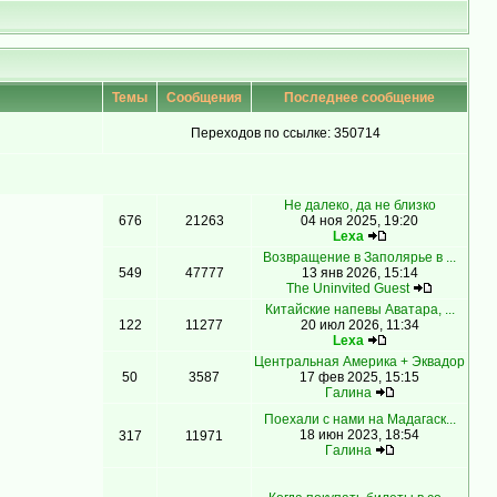
Темы
Сообщения
Последнее сообщение
Переходов по ссылке: 350714
Не далеко, да не близко
676
21263
04 ноя 2025, 19:20
Lexa
Возвращение в Заполярье в ...
549
47777
13 янв 2026, 15:14
The Uninvited Guest
Китайские напевы Аватара, ...
122
11277
20 июл 2026, 11:34
Lexa
Центральная Америка + Эквадор
50
3587
17 фев 2025, 15:15
Гaлинa
Поехали с нами на Мадагаск...
18 июн 2023, 18:54
317
11971
Гaлинa