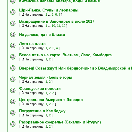
Китайские напевы Аватара, воды и камня.
Шри-Ланка. Ступы и леопарды.
[
На страницу:
1
...
5
,
6
,
7
]
Возвращение в Заполярье в июле 2017
[
На страницу:
1
...
10
,
11
,
12
]
Не далеко, да не близко
Лето на плато
[
На страницу:
1
,
2
,
3
,
4
]
Белое пятно на карте. Вьетнам, Лаос, Камбоджа.
[
На страницу:
1
,
2
]
Вперёд! Совы ждут! Или бёрдвотчинг во Владимирской и
Черная земля - Белые горы
[
На страницу:
1
,
2
]
Французские новости
[
На страницу:
1
,
2
,
3
]
Центральная Америка + Эквадор
[
На страницу:
1
,
2
,
3
]
Погружение в Камбоджу
[
На страницу:
1
,
2
]
Разорванное ожерелье (Сахалин и Итуруп)
[
На страницу:
1
,
2
]