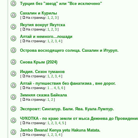
Турция без "звезд" или "Все исключено"
Сахалин и Курилы
[
На страницу:
1
,
2
,
3
]
Якутия вокруг Якутска
[
На страницу:
1
,
2
,
3
]
Алтай и немного...лошади
[
На страницу:
1
,
2
,
3
,
4
]
Острова восходящего солнца. Сахалин и Итуруп.
Снова Крым (2024)
Индия. Сезон туманов
[
На страницу:
1
,
2
,
3
,
4
]
Алтай - путешествия без фанатизма , вне дорог.
[
На страницу:
1
...
4
,
5
,
6
]
Зимняя сказка Байкала
[
На страницу:
1
,
2
]
Экспромт: Сингапур. Бали. Ява. Куала Лумпур.
ЧУКОТКА - по краю земли от мыса Дежнева до Провидения 
[
На страницу:
1
,
2
,
3
,
4
,
5
]
Jambo Bwana! Kenya yetu Hakuna Matata.
[
На страницу:
1
,
2
,
3
,
4
]