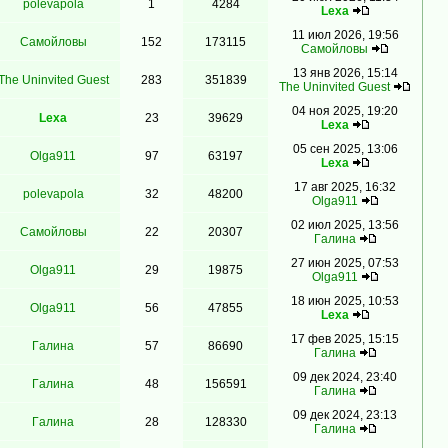
polevapola
1
4284
Lexa
11 июл 2026, 19:56
Самойловы
152
173115
Самойловы
13 янв 2026, 15:14
The Uninvited Guest
283
351839
The Uninvited Guest
04 ноя 2025, 19:20
Lexa
23
39629
Lexa
05 сен 2025, 13:06
Olga911
97
63197
Lexa
17 авг 2025, 16:32
polevapola
32
48200
Olga911
02 июл 2025, 13:56
Самойловы
22
20307
Гaлинa
27 июн 2025, 07:53
Olga911
29
19875
Olga911
18 июн 2025, 10:53
Olga911
56
47855
Lexa
17 фев 2025, 15:15
Гaлинa
57
86690
Гaлинa
09 дек 2024, 23:40
Гaлинa
48
156591
Гaлинa
09 дек 2024, 23:13
Гaлинa
28
128330
Гaлинa