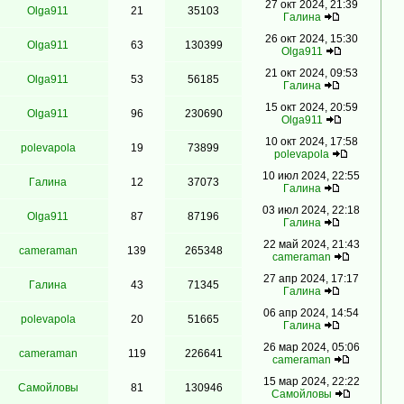
27 окт 2024, 21:39
Olga911
21
35103
Гaлинa
26 окт 2024, 15:30
Olga911
63
130399
Olga911
21 окт 2024, 09:53
Olga911
53
56185
Гaлинa
15 окт 2024, 20:59
Olga911
96
230690
Olga911
10 окт 2024, 17:58
polevapola
19
73899
polevapola
10 июл 2024, 22:55
Гaлинa
12
37073
Гaлинa
03 июл 2024, 22:18
Olga911
87
87196
Гaлинa
22 май 2024, 21:43
cameraman
139
265348
cameraman
27 апр 2024, 17:17
Гaлинa
43
71345
Гaлинa
06 апр 2024, 14:54
polevapola
20
51665
Гaлинa
26 мар 2024, 05:06
cameraman
119
226641
cameraman
15 мар 2024, 22:22
Самойловы
81
130946
Самойловы